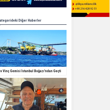
ategorideki Diğer Haberler
v Vinç Gemisi İstanbul Boğazı'ndan Geçti