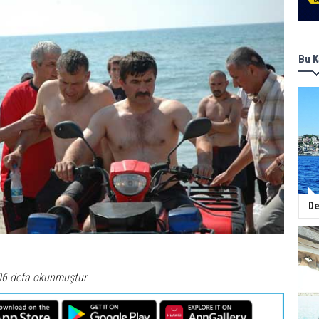
Bu K
De
06 defa okunmuştur