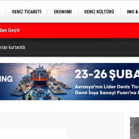
DENİZ TİCARETİ
EKONOMİ
DENİZ KÜLTÜRÜ
IMO &
dan Geçti
EKLE
BALIKÇILIK
ÇEVRE
SEKTÖRDEN
rmanı
tan kurtarıldı