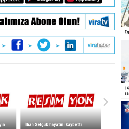
Eg
14
sa
yın
İlhan Selçuk hayatını kaybetti