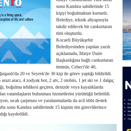
sonu Kandıra sahillerinde 15
kişiyi boğulmaktan kurtardı.
Belediye, teknik altyapısıyla
takdir edilecek bir cankurtaran
timi oluşturdu.
Kocaeli Büyükşehir
Belediyesinden yapılan yazılı
açıklamada, İtfaiye Daire
Başkanlığına bağlı cankurtaran
timinin, Cebeci'de 40,
ganlı'da 20 ve Seyrek'de 30 kişi ile görev yaptığı bildirildi.
arazi aracı, 4 zodyak bot, 2 atv, 2 otobüs, 1 jet ski ve 1 dalgıç
iği, boğulma tehlikesi geçiren, denizde veya kayalıklarda
an vatandaşların bulunması hizmetlerini yürüttüğü belirtildi.
iyon, sıcak çarpması ve yaralanmalarda da acil tıbbi destek
hafta sonu Kandıra sahillerinde 15 kişinin tim görevlilerince
dığı kaydedildi.