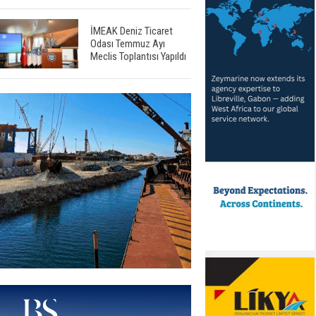
İMEAK Deniz Ticaret
Odası Temmuz Ayı
Meclis Toplantısı Yapıldı