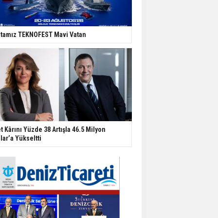
tamız TEKNOFEST Mavi Vatan
t Kârını Yüzde 38 Artışla 46.5 Milyon
lar’a Yükseltti