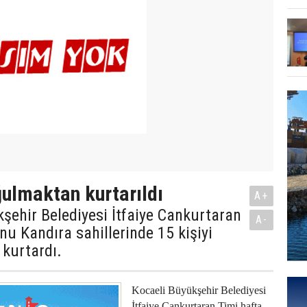
ğulmaktan kurtarıldı
A+
şehir Belediyesi İtfaiye Cankurtaran
A-
nu Kandıra sahillerinde 15 kişiyi
kurtardı.
Kocaeli Büyükşehir Belediyesi
İtfaiye Cankurtaran Timi hafta