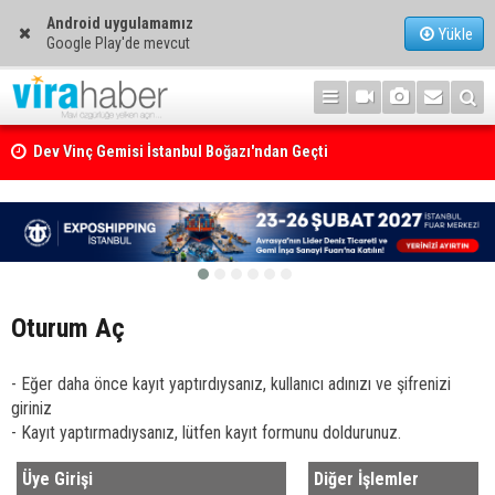
Android uygulamamız
Yükle
Google Play'de mevcut
Dev Vinç Gemisi İstanbul Boğazı'ndan Geçti
Ege Denizi’nin En Büyük Mercan Ormanı
Oturum Aç
- Eğer daha önce kayıt yaptırdıysanız, kullanıcı adınızı ve şifrenizi
giriniz
- Kayıt yaptırmadıysanız, lütfen kayıt formunu doldurunuz.
Üye Girişi
Diğer İşlemler