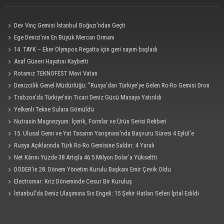
Dev Vinç Gemisi İstanbul Boğazı'ndan Geçti
Ege Denizi’nin En Büyük Mercan Ormanı
14. TAYK – Eker Olympos Regatta için geri sayım başladı
Asaf Güneri Hayatını Kaybetti
Rotamız TEKNOFEST Mavi Vatan
Denizcilik Genel Müdürlüğü: "Rusya'dan Türkiye'ye Gelen Ro-Ro Gemisi Dron
Saldırısına Uğradı"
Trabzon'da Türkiye'nin Ticari Deniz Gücü Masaya Yatırıldı
Yelkenli Tekne Sulara Gömüldü
Nutraxin Magnezyum: İçerik, Formlar ve Ürün Serisi Rehberi
15. Ulusal Gemi ve Yat Tasarım Yarışması'nda Başvuru Süresi 4 Eylül'e
Uzatıldı
Rusya Açıklarında Türk Ro-Ro Gemisine Saldırı: 4 Yaralı
Net Kârını Yüzde 38 Artışla 46.5 Milyon Dolar’a Yükseltti
DÖDER'in 28. Dönem Yönetim Kurulu Başkanı Emir Çevik Oldu
Electromar: Kriz Döneminde Cesur Bir Kuruluş
İstanbul'da Deniz Ulaşımına Sis Engeli: 15 Şehir Hatları Seferi İptal Edildi