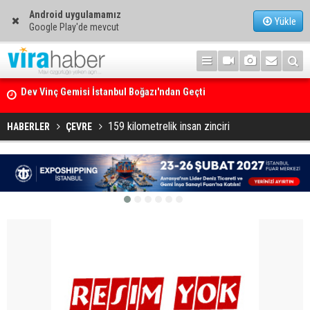
Android uygulamamız
Yükle
Google Play'de mevcut
Ege Denizi’nin En Büyük Mercan Ormanı
159 kilometrelik insan zinciri
HABERLER
ÇEVRE