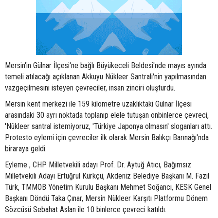
Mersin'in Gülnar İlçesi'ne bağlı Büyükeceli Beldesi'nde mayıs ayında
temeli atılacağı açıklanan Akkuyu Nükleer Santrali'nin yapılmasından
vazgeçilmesini isteyen çevreciler, insan zinciri oluşturdu.
Mersin kent merkezi ile 159 kilometre uzaklıktaki Gülnar İlçesi
arasındaki 30 ayrı noktada toplanıp elele tutuşan onbinlerce çevreci,
'Nükleer santral istemiyoruz, 'Türkiye Japonya olmasın' sloganları attı.
Protesto eylemi için çevreciler ilk olarak Mersin Balıkçı Barınağı'nda
biraraya geldi.
Eyleme , CHP Milletvekili adayı Prof. Dr. Aytuğ Atıcı, Bağımsız
Milletvekili Adayı Ertuğrul Kürkçü, Akdeniz Belediye Başkanı M. Fazıl
Türk, TMMOB Yönetim Kurulu Başkanı Mehmet Soğancı, KESK Genel
Başkanı Döndü Taka Çınar, Mersin Nükleer Karşıtı Platformu Dönem
Sözcüsü Sebahat Aslan ile 10 binlerce çevreci katıldı.