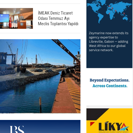
İMEAK Deniz Ticaret
Odası Temmuz Ayı
Meclis Toplantısı Yapıldı