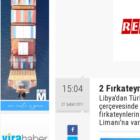
2 Fırkatey
15:04
Libya'dan Tür
çerçevesinde
27 Şubat 2011
firkateynleri
Limanı'na vara