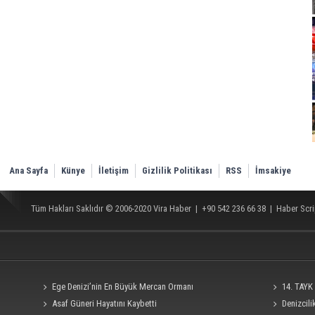
Ana Sayfa
Künye
İletişim
Gizlilik Politikası
RSS
İmsakiye
Tüm Hakları Saklıdır © 2006-2020
Vira Haber
| +90 542 236 66 38 |
Haber Scri
Ege Denizi’nin En Büyük Mercan Ormanı
14. TAYK 
Asaf Güneri Hayatını Kaybetti
Denizcil