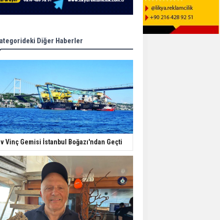
ategorideki Diğer Haberler
v Vinç Gemisi İstanbul Boğazı'ndan Geçti