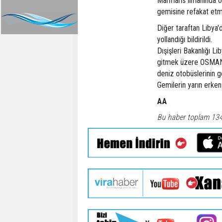
Marmaris limanında o
gemisine refakat et
Diğer taraftan Libya'd
yollandığı bildirildi.
Dışişleri Bakanlığı L
gitmek üzere OSMAN
deniz otobüslerinin g
Gemilerin yarın erken
AA
Bu haber toplam 13