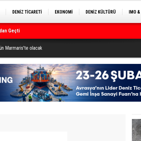
DENİZ TİCARETİ
EKONOMİ
DENİZ KÜLTÜRÜ
IMO &
dan Geçti
EKLE
BALIKÇILIK
ÇEVRE
SEKTÖRDEN
rmanı
ün Marmaris'te olacak