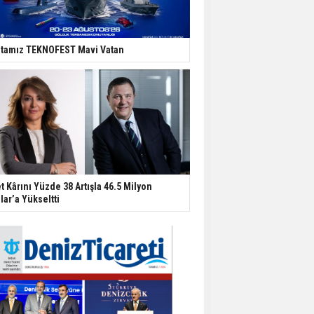
tamız TEKNOFEST Mavi Vatan
t Kârını Yüzde 38 Artışla 46.5 Milyon
lar’a Yükseltti