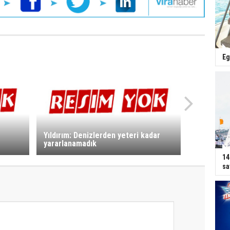
Eg
Yıldırım: Denizlerden yeteri kadar
yararlanamadık
14
sa