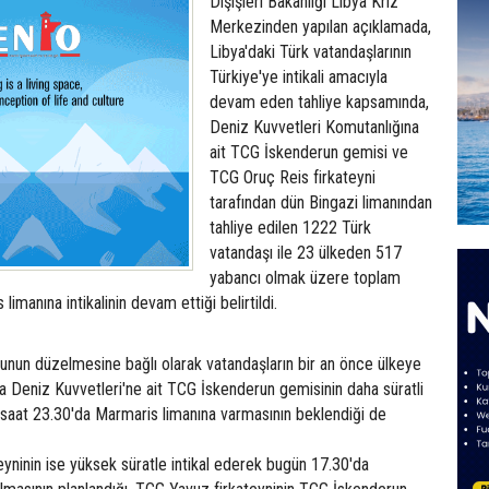
Dışişleri Bakanlığı Libya Kriz
Merkezinden yapılan açıklamada,
Libya'daki Türk vatandaşlarının
Türkiye'ye intikali amacıyla
devam eden tahliye kapsamında,
Deniz Kuvvetleri Komutanlığına
ait TCG İskenderun gemisi ve
TCG Oruç Reis firkateyni
tarafından dün Bingazi limanından
tahliye edilen 1222 Türk
vatandaşı ile 23 ülkeden 517
yabancı olmak üzere toplam
limanına intikalinin devam ettiği belirtildi.
nun düzelmesine bağlı olarak vatandaşların bir an önce ülkeye
a Deniz Kuvvetleri'ne ait TCG İskenderun gemisinin daha süratli
 saat 23.30'da Marmaris limanına varmasının beklendiği de
yninin ise yüksek süratle intikal ederek bugün 17.30'da