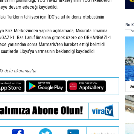
lmasının planlandığı, TCG Yavuz firkateyninin TCG İskenderun
meye devam edeceği kaydedildi.
aki Türklerin tahliyesi için İDO'ya ait iki deniz otobüsünün
Bu K
ibya Kriz Merkezinden yapılan açıklamada, Misurata limanına
GAZİ-1, Ras Lanuf limanına gitmek üzere de ORHANGAZİ-1
ece yarısından sonra Marmaris'ten hareket ettiği belirtildi.
 saatlerde Libya'ya varmasının beklendiği kaydedildi.
43 defa okunmuştur
De