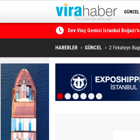
GÜNCEL
Dev Vinç Gemisi İstanbul Boğazı'n
SİTENE 
Ege Denizi’nin En Büyük Mercan O
HABERLER
GÜNCEL
2 Fırkateyn Bug