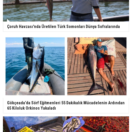
Çoruh Havzası'nda Üretilen Türk Somonları Dünya Sofralarında
Gökçeada’da Sörf Eğitmenleri 55 Dakikalık Mücadelenin Ardından
65 Kiloluk Orkinos Yakaladı