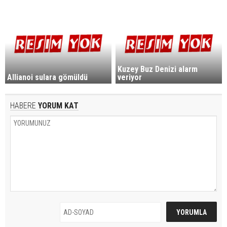
Kuzey Buz Denizi alarm
Allianoi sulara gömüldü
veriyor
HABERE
YORUM KAT