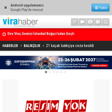
Android uygulamamız
Yükle
Google Play'de mevcut
Ege Denizi’nin En Büyük Mercan Ormanı
21 kaçak balıkçıya ceza kesildi
HABERLER
BALIKÇILIK