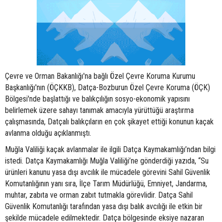
Çevre ve Orman Bakanlığı'na bağlı Özel Çevre Koruma Kurumu
Başkanlığı'nın (ÖÇKKB), Datça-Bozburun Özel Çevre Koruma (ÖÇK)
Bölgesi'nde başlattığı ve balıkçılığın sosyo-ekonomik yapısını
belirlemek üzere sahayı tanımak amacıyla yürüttüğü araştırma
çalışmasında, Datçalı balıkçıların en çok şikayet ettiği konunun kaçak
avlanma olduğu açıklanmıştı.
Muğla Valiliği kaçak avlanmalar ile ilgili Datça Kaymakamlığı’ndan bilgi
istedi. Datça Kaymakamlığı Muğla Valiliği’ne gönderdiği yazıda, “Su
ürünleri kanunu yasa dışı avcılık ile mücadele görevini Sahil Güvenlik
Komutanlığının yanı sıra, İlçe Tarım Müdürlüğü, Emniyet, Jandarma,
muhtar, zabıta ve orman zabıt tutmakla görevlidir. Datça Sahil
Güvenlik Komutanlığı tarafından yasa dışı balık avcılığı ile etkin bir
şekilde mücadele edilmektedir. Datça bölgesinde eksiye nazaran