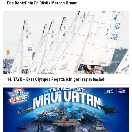
Ege Denizi’nin En Büyük Mercan Ormanı
14. TAYK – Eker Olympos Regatta için geri sayım başladı