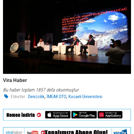
Vira Haber
Bu haber toplam 1857 defa okunmuştur
,
,
Etiketler :
Denizcilik
İMEAK DTO
Kocaeli Üniversitesi