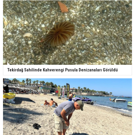
Tekirdağ Sahilinde Kahverengi Pusula Denizanaları Görüldü