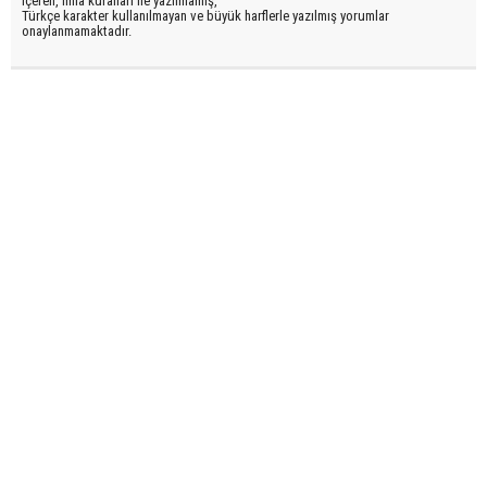
içeren, imla kuralları ile yazılmamış,
Türkçe karakter kullanılmayan ve büyük harflerle yazılmış yorumlar
onaylanmamaktadır.