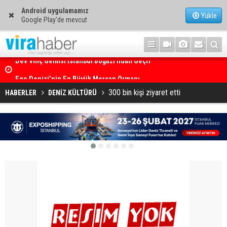
Android uygulamamız
Yükle
Google Play'de mevcut
Ege Denizi’nin En Büyük Mercan Ormanı
300 bin kişi ziyaret etti
HABERLER
DENİZ KÜLTÜRÜ