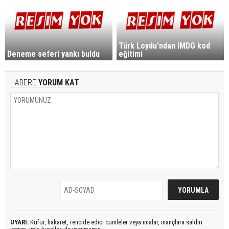
Türk Loydu'ndan IMDG kod
Deneme seferi yankı buldu
eğitimi
HABERE
YORUM KAT
UYARI:
Küfür, hakaret, rencide edici cümleler veya imalar, inançlara saldırı