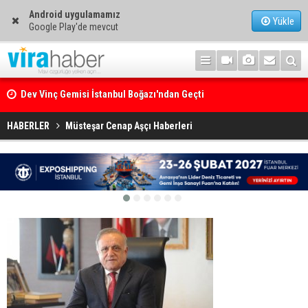
Android uygulamamız
Yükle
Google Play'de mevcut
Dev Vinç Gemisi İstanbul Boğazı'ndan Geçti
Ege Denizi’nin En Büyük Mercan Ormanı
HABERLER
Müsteşar Cenap Aşçı Haberleri