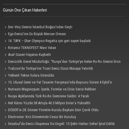
Günün Öne Çıkan Haberleri
Dev Vinç Gemisi İstanbul Boğazı'ndan Geçti
Ege Denizi’nin En Büyük Mercan Ormanı
14. TAYK – Eker Olympos Regatta için geri sayım başladı
Rotamız TEKNOFEST Mavi Vatan
Asaf Güneri Hayatını Kaybetti
Denizcilik Genel Müdürlüğü: "Rusya'dan Türkiye'ye Gelen Ro-Ro Gemisi Dron
Saldırısına Uğradı"
Trabzon'da Türkiye'nin Ticari Deniz Gücü Masaya Yatırıldı
Yelkenli Tekne Sulara Gömüldü
15. Ulusal Gemi ve Yat Tasarım Yarışması'nda Başvuru Süresi 4 Eylül'e
Uzatıldı
Nutraxin Magnezyum: İçerik, Formlar ve Ürün Serisi Rehberi
Rusya Açıklarında Türk Ro-Ro Gemisine Saldırı: 4 Yaralı
Net Kârını Yüzde 38 Artışla 46.5 Milyon Dolar’a Yükseltti
DÖDER'in 28. Dönem Yönetim Kurulu Başkanı Emir Çevik Oldu
Electromar: Kriz Döneminde Cesur Bir Kuruluş
İstanbul'da Deniz Ulaşımına Sis Engeli: 15 Şehir Hatları Seferi İptal Edildi