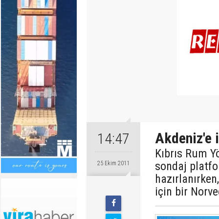
Akdeniz'e i
14:47
Kıbrıs Rum Yö
sondaj platf
25 Ekim 2011
hazırlanırken
için bir Norve