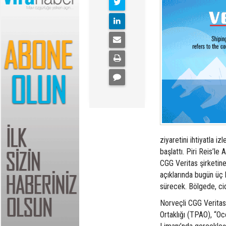
ziyaretini ihtiyatla 
başlattı. Piri Reis’l
CGG Veritas şirketin
açıklarında bugün üç 
sürecek. Bölgede, cid
Norveçli CGG Veritas 
Ortaklığı (TPAO), “Oc