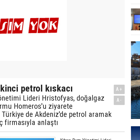
kinci petrol kıskacı
A+
netimi Lideri Hristofyas, doğalgaz
A-
ormu Homeros'u ziyarete
, Türkiye de Akdeniz'de petrol aramak
ç firmasıyla anlaştı