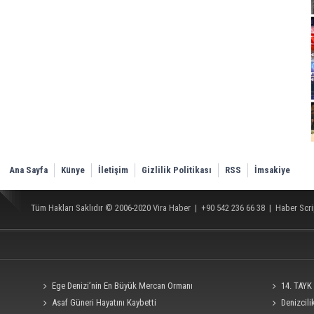
Ana Sayfa
Künye
İletişim
Gizlilik Politikası
RSS
İmsakiye
Tüm Hakları Saklıdır © 2006-2020
Vira Haber
| +90 542 236 66 38 |
Haber Scri
Ege Denizi’nin En Büyük Mercan Ormanı
14. TAYK 
Asaf Güneri Hayatını Kaybetti
Denizcil