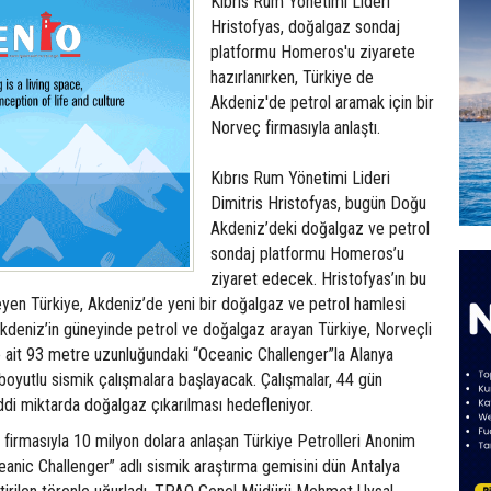
Kıbrıs Rum Yönetimi Lideri
Hristofyas, doğalgaz sondaj
platformu Homeros'u ziyarete
hazırlanırken, Türkiye de
Akdeniz'de petrol aramak için bir
Norveç firmasıyla anlaştı.
Kıbrıs Rum Yönetimi Lideri
Dimitris Hristofyas, bugün Doğu
Akdeniz’deki doğalgaz ve petrol
sondaj platformu Homeros’u
ziyaret edecek. Hristofyas’ın bu
izleyen Türkiye, Akdeniz’de yeni bir doğalgaz ve petrol hamlesi
e Akdeniz’in güneyinde petrol ve doğalgaz arayan Türkiye, Norveçli
e ait 93 metre uzunluğundaki “Oceanic Challenger”la Alanya
boyutlu sismik çalışmalara başlayacak. Çalışmalar, 44 gün
di miktarda doğalgaz çıkarılması hedefleniyor.
firmasıyla 10 milyon dolara anlaşan Türkiye Petrolleri Anonim
eanic Challenger” adlı sismik araştırma gemisini dün Antalya