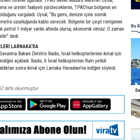
tirilen törenle uğurladı. TPAO Genel Müdürü Mehmet Uysal,
ma ve üretim faaliyeti yürüteceklerini, TPAO’nun bölgenin en
 olduğunu vurguladı. Uysal, “Bu gemi, denizin içine sismik
lometre uzunluğunda kablo serecek. Bölgenin bir çeşit röntgenini
Bu K
k petrol 1 milyar varilin altında olursa, ekonomik olmaz. O zaman
ılır” dedi.
RLERİ LARNAKA'DA
vunma Bakanı Dimitris İliadis, İsrail helikopterlerinin ikmal için
diğini açıkladı. İliadis, 6 İsrail helikopterinin Rum yetkili
dıktan sonra ikmal için Larnaka Havaalanı’na indiğini söyledi.
52 defa okunmuştur
De