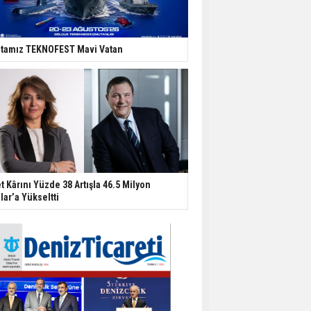
tamız TEKNOFEST Mavi Vatan
t Kârını Yüzde 38 Artışla 46.5 Milyon
lar’a Yükseltti