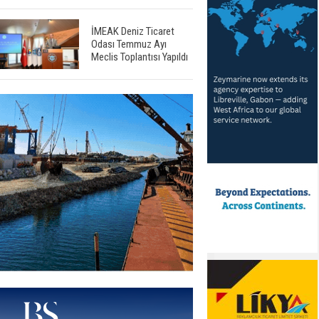
İMEAK Deniz Ticaret
Odası Temmuz Ayı
Meclis Toplantısı Yapıldı