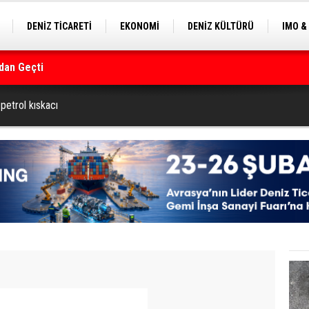
DENİZ TİCARETİ
EKONOMİ
DENİZ KÜLTÜRÜ
IMO &
dan Geçti
EKLE
BALIKÇILIK
ÇEVRE
SEKTÖRDEN
rmanı
 petrol kıskacı