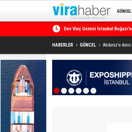
GÜNCEL
Dev Vinç Gemisi İstanbul Boğazı'n
SİTENE 
Ege Denizi’nin En Büyük Mercan O
HABERLER
GÜNCEL
Akdeniz'e ikinci