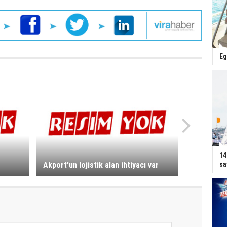
Eg
14
sa
Akport'un lojistik alan ihtiyacı var