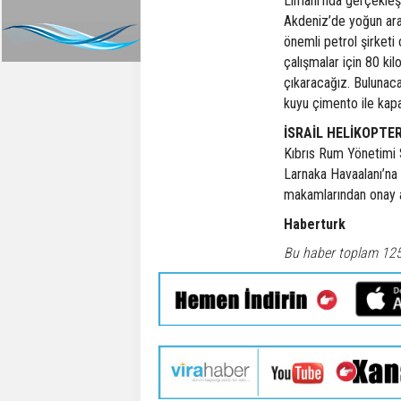
Limanı’nda gerçekleş
Akdeniz’de yoğun ara
önemli petrol şirketi
çalışmalar için 80 ki
çıkaracağız. Bulunaca
kuyu çimento ile kapat
İSRAİL HELİKOPTE
Kıbrıs Rum Yönetimi Sa
Larnaka Havaalanı’na in
makamlarından onay al
Haberturk
Bu haber toplam 12