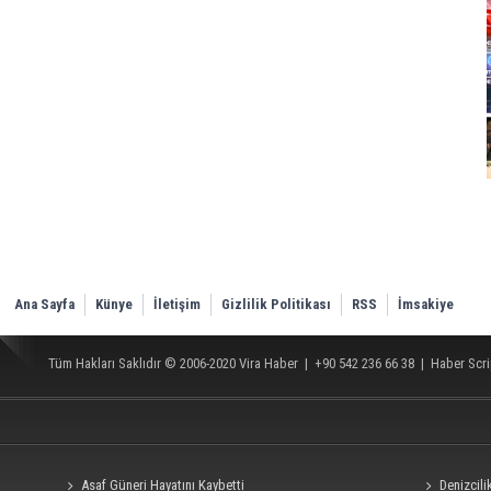
Ana Sayfa
Künye
İletişim
Gizlilik Politikası
RSS
İmsakiye
Tüm Hakları Saklıdır © 2006-2020
Vira Haber
| +90 542 236 66 38 |
Haber Scri
Asaf Güneri Hayatını Kaybetti
Denizcil