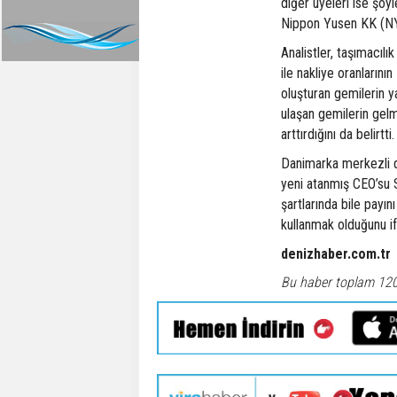
diğer üyeleri ise şö
Nippon Yusen KK (NYK
Analistler, taşımacıl
ile nakliye oranlarının
oluşturan gemilerin 
ulaşan gemilerin gelm
arttırdığını da belirtti.
Danimarka merkezli de
yeni atanmış CEO’su 
şartlarında bile payını
kullanmak olduğunu if
denizhaber.com.tr
Bu haber toplam 12