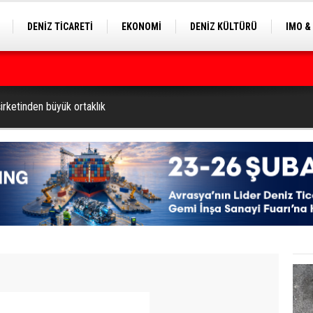
DENİZ TİCARETİ
EKONOMİ
DENİZ KÜLTÜRÜ
IMO &
EKLE
BALIKÇILIK
ÇEVRE
SEKTÖRDEN
ilyon Dolar’a Yükseltti
şirketinden büyük ortaklık