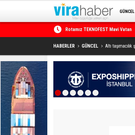
GÜNCEL
Rotamız TEKNOFEST Mavi Vatan
SİTENE 
Net Kârını Yüzde 38 Artışla 46.5 M
HABERLER
GÜNCEL
Altı taşımacılık 