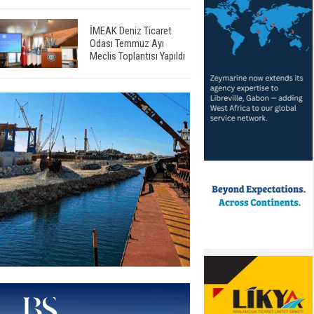
İMEAK Deniz Ticaret
Odası Temmuz Ayı
Meclis Toplantısı Yapıldı