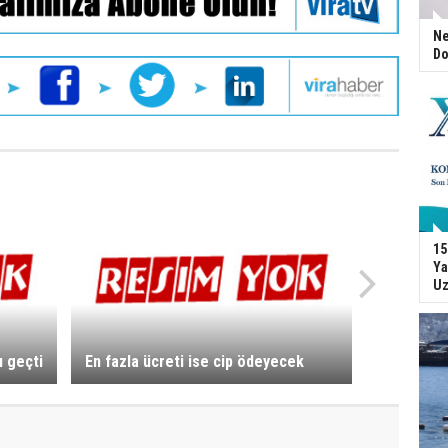
Ne
Do
15
Ya
Uz
ı geçti
En fazla ücreti ise cip ödeyecek