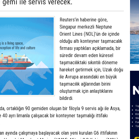
 gemi ile servis verecek.
Reuters’in haberine göre,
Singapur merkezli Neptune
Orient Lines (NOL)’ün de içinde
olduğu altı konteyner taşımacalık
firması yaptıkları açıklamada, bir
süredir devam eden küresel
taşımacılıktaki sıkıntılı döneme
hareket getirmek için, Uzak doğu
ile Avrupa arasındaki en büyük
taşımacılık ağlarından birini
oluşturmak için anlaştıklarını
bildirdi.
a, ortaklığın 90 gemiden oluşan bir filoyla 9 servis ağı ile Asya,
40 ayrı limanla çalışacak bir konteyner taşımalığı ittifakı
.
n ayında çalışmaya başlayacak olan yeni kurulan G6 ittifakının