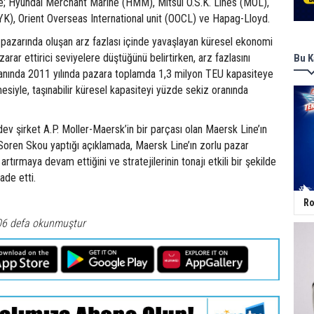
yle; Hyundai Merchant Marine (HMM), Mitsui O.S.K. Lines (MOL),
), Orient Overseas International unit (OOCL) ve Hapag-Lloyd.
ık pazarında oluşan arz fazlası içinde yavaşlayan küresel ekonomi
 zarar ettirici seviyelere düştüğünü belirtirken, arz fazlasını
Bu K
yanında 2011 yılında pazara toplamda 1,3 milyon TEU kapasiteye
esiyle, taşınabilir küresel kapasiteyi yüzde sekiz oranında
v şirket A.P. Moller-Maersk’in bir parçası olan Maersk Line’ın
Soren Skou yaptığı açıklamada, Maersk Line’ın zorlu pazar
 artırmaya devam ettiğini ve stratejilerinin tonajı etkili bir şekilde
ade etti.
Ro
06 defa okunmuştur