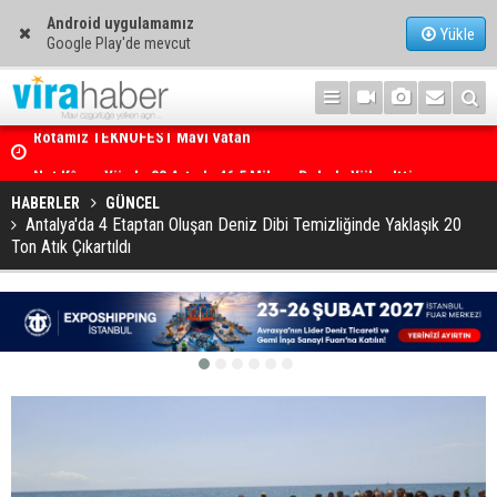
Android uygulamamız
Yükle
Google Play'de mevcut
Net Kârını Yüzde 38 Artışla 46.5 Milyon Dolar’a Yükseltti
HABERLER
GÜNCEL
Antalya'da 4 Etaptan Oluşan Deniz Dibi Temizliğinde Yaklaşık 20
Ton Atık Çıkartıldı