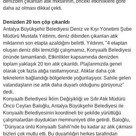
denizden çıkarılan atık miktarının, önceki etkinliklere göre
daha az olması dikkat çekti.
Denizden 20 ton çöp çıkarıldı
Antalya Büyükşehir Belediyesi Deniz ve Kıyı Yönetimi Şube
Müdürü Mustafa Yıldırım, deniz dibinden çıkarılan atık
miktarının son etapta azaldığını belirtti. Yıldırım, "4 etaptan
oluşan deniz dibi temizliği çalışmamız, Konyaaltı Belediyesi
önünde tamamlandı. Etkinlikler kapsamında denizden
toplam yaklaşık 20 ton atık çıkarıldı. Plajlarımızda genel
olarak çok fazla atığa rastlamıyoruz. Atıklar daha çok
teknelerin bağlandığı bölgelerde yoğunlaşıyor. Sahile gelen
vatandaşların ise artık daha duyarlı olduğunu görüyoruz"
dedi.
Konyaaltı Belediyesi İklim Değişikliği ve Sıfır Atık Müdürü
Öncü Ceylan Baloğlu, Antalya Büyükşehir Belediyesi ile
Konyaaltı Belediyesinin koordineli bir şekilde yürüttüğü
çalışmalardan duydukları memnuniyeti dile getirdi. Baloğlu,
"Dünyaca ünlü Konyaaltı Sahili’nde bu kadar az atık çıkması
bizleri çok mutlu etti. Bu duyarlılığın herkes tarafından