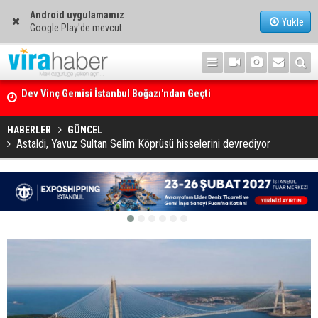
Android uygulamamız
Yükle
Google Play'de mevcut
Ege Denizi’nin En Büyük Mercan Ormanı
HABERLER
GÜNCEL
Astaldi, Yavuz Sultan Selim Köprüsü hisselerini devrediyor