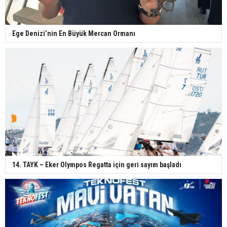
Ege Denizi’nin En Büyük Mercan Ormanı
14. TAYK – Eker Olympos Regatta için geri sayım başladı