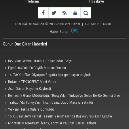
İletişim
İmsakiye
Tüm Hakları Saklıdır © 2006-2020
Vira Haber
| +90 542 236 66 38 |
Haber Scripti
Günün Öne Çıkan Haberleri
Dev Vinç Gemisi İstanbul Boğazı'ndan Geçti
Ege Denizi’nin En Büyük Mercan Ormanı
14. TAYK – Eker Olympos Regatta için geri sayım başladı
Rotamız TEKNOFEST Mavi Vatan
Asaf Güneri Hayatını Kaybetti
Denizcilik Genel Müdürlüğü: "Rusya'dan Türkiye'ye Gelen Ro-Ro Gemisi Dron
Saldırısına Uğradı"
Trabzon'da Türkiye'nin Ticari Deniz Gücü Masaya Yatırıldı
Yelkenli Tekne Sulara Gömüldü
15. Ulusal Gemi ve Yat Tasarım Yarışması'nda Başvuru Süresi 4 Eylül'e
Uzatıldı
Nutraxin Magnezyum: İçerik, Formlar ve Ürün Serisi Rehberi