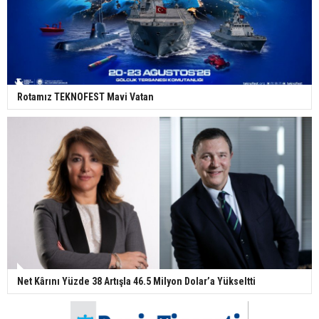
Rotamız TEKNOFEST Mavi Vatan
Net Kârını Yüzde 38 Artışla 46.5 Milyon Dolar’a Yükseltti