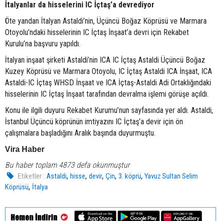
İtalyanlar da hisselerini IC İçtaş’a devrediyor
Öte yandan İtalyan Astaldi’nin, Üçüncü Boğaz Köprüsü ve Marmara
Otoyolu’ndaki hisselerinin IC İçtaş İnşaat’a devri için Rekabet
Kurulu’na başvuru yapıldı.
İtalyan inşaat şirketi Astaldi’nin ICA IC İçtaş Astaldi Üçüncü Boğaz
Kuzey Köprüsü ve Marmara Otoyolu, IC İçtaş Astaldi ICA İnşaat, ICA
Astaldi-IC İçtaş WHSD İnşaat ve ICA İçtaş-Astaldi Adi Ortaklığındaki
hisselerinin IC İçtaş İnşaat tarafından devralma işlemi görüşe açıldı.
Konu ile ilgili duyuru Rekabet Kurumu’nun sayfasında yer aldı. Astaldi,
İstanbul Üçüncü köprünün imtiyazını IC İçtaş’a devir için ön
çalışmalara başladığını Aralık başında duyurmuştu.
Vira Haber
Bu haber toplam 4873 defa okunmuştur
,
,
,
,
,
Etiketler :
Astaldi
hisse
devir
Çin
3. köprü
Yavuz Sultan Selim
,
Köprüsü
İtalya