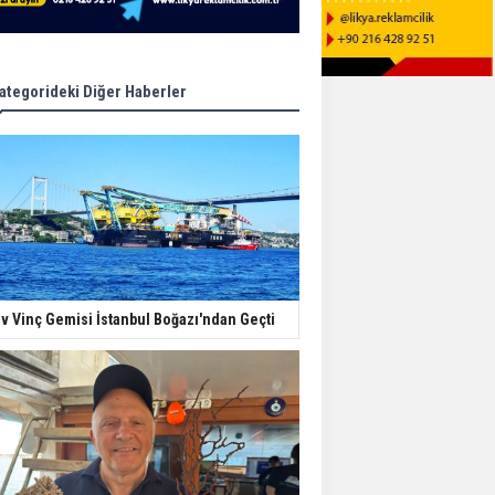
ategorideki Diğer Haberler
v Vinç Gemisi İstanbul Boğazı'ndan Geçti