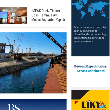
İMEAK Deniz Ticaret
Odası Temmuz Ayı
Meclis Toplantısı Yapıldı