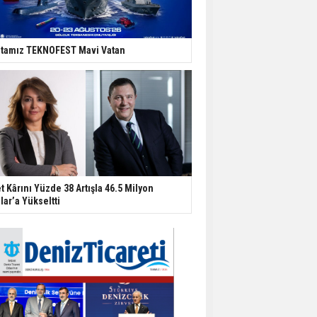
tamız TEKNOFEST Mavi Vatan
t Kârını Yüzde 38 Artışla 46.5 Milyon
lar’a Yükseltti