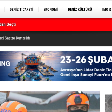
DENİZ TİCARETİ
EKONOMİ
DENİZ KÜLTÜRÜ
IMO &
dan Geçti
EKLE
BALIKÇILIK
ÇEVRE
SEKTÖRDEN
rmanı
ci Saatte Kurtarıldı