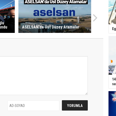
ğlu
undu
ASELSAN'da Üst Düzey Atamalar
Eg
14
sa