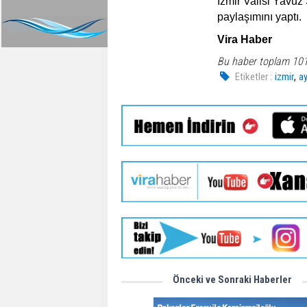
İzmir Valisi Yavuz 
paylaşımını yaptı.
Vira Haber
Bu haber toplam 10
,
Etiketler :
izmir
a
Önceki ve Sonraki Haberler