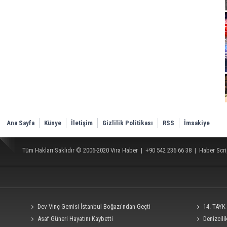
Ana Sayfa
Künye
İletişim
Gizlilik Politikası
RSS
İmsakiye
Tüm Hakları Saklıdır © 2006-2020
Vira Haber
| +90 542 236 66 38 |
Haber Scri
Dev Vinç Gemisi İstanbul Boğazı'ndan Geçti
14. TAYK 
Asaf Güneri Hayatını Kaybetti
Denizcil