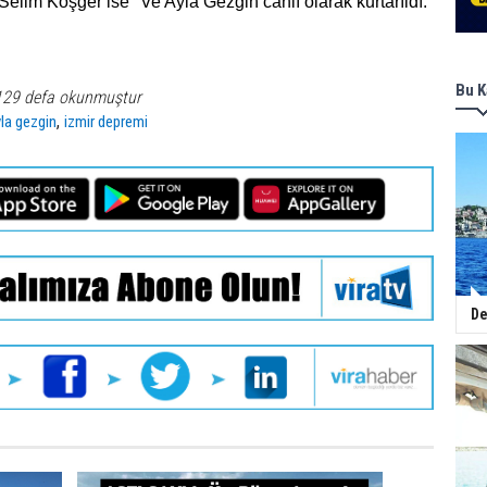
Selim Köşger ise "Ve Ayla Gezgin canlı olarak kurtarıldı."
Bu K
129 defa okunmuştur
,
yla gezgin
izmir depremi
De