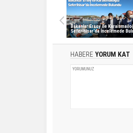
Bakanlar Ersoy ile Karaismailo
Seferihisar'da İncelemede Bul
HABERE
YORUM KAT