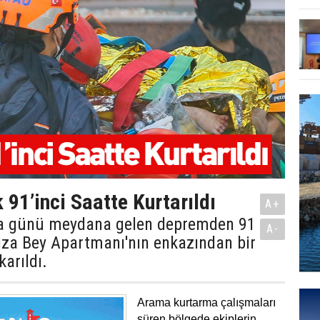
 91’inci Saatte Kurtarıldı
A+
a günü meydana gelen depremden 91
A-
ıza Bey Apartmanı'nın enkazından bir
karıldı.
Arama kurtarma çalışmaları
süren bölgede ekiplerin