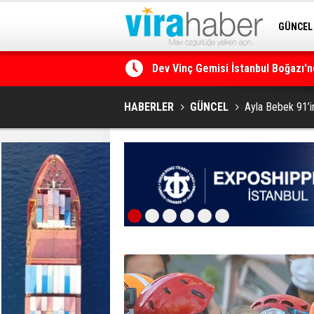
GÜNCEL
Dev Vinç Gemisi İstanbul Boğazı'n
SİTENE 
Ege Denizi’nin En Büyük Mercan O
HABERLER
GÜNCEL
Ayla Bebek 91’in