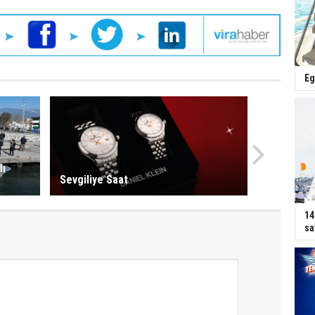
Eg
lı
Sevgiliye Saat
14
sa