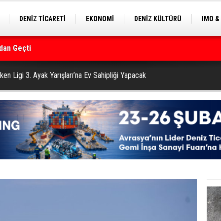
DENİZ TİCARETİ
EKONOMİ
DENİZ KÜLTÜRÜ
IMO &
dan Geçti
EKLE
BALIKÇILIK
ÇEVRE
SEKTÖRDEN
rmanı
ken Ligi 3. Ayak Yarışları’na Ev Sahipliği Yapacak