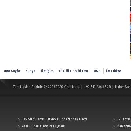
Ana Sayfa
Künye
İletişim
Gizlilik Politikası
RSS
İmsakiye
Tüm Hakları Saklıdır © 2006-2020
Vira Haber
| +90 542 236 66 38 |
Haber Scri
Dev Vinç Gemisi İstanbul Boğazı'ndan Geçti
14. TAYK 
Asaf Güneri Hayatını Kaybetti
Denizcil