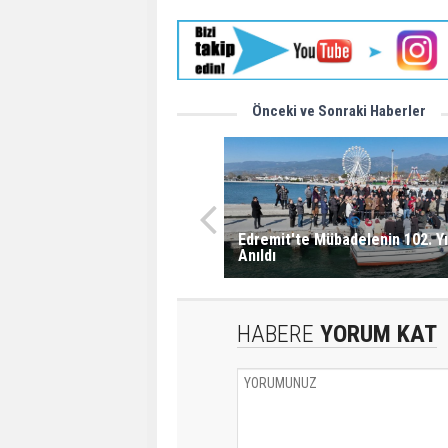
Önceki ve Sonraki Haberler
Edremit'te Mübadelenin 102. Yı
Anıldı
HABERE
YORUM KAT