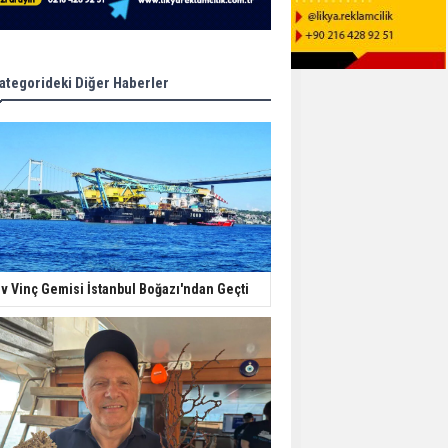
ategorideki Diğer Haberler
v Vinç Gemisi İstanbul Boğazı'ndan Geçti