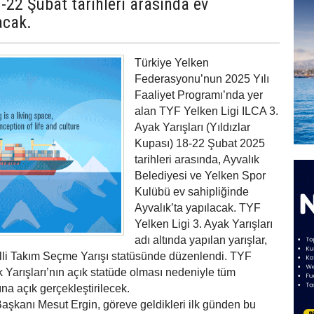
8-22 Şubat tarihleri arasında ev
acak.
Türkiye Yelken
Federasyonu’nun 2025 Yılı
Faaliyet Programı’nda yer
alan TYF Yelken Ligi ILCA 3.
Ayak Yarışları (Yıldızlar
Kupası) 18-22 Şubat 2025
tarihleri arasında, Ayvalık
Belediyesi ve Yelken Spor
Kulübü ev sahipliğinde
Ayvalık’ta yapılacak. TYF
Yelken Ligi 3. Ayak Yarışları
adı altında yapılan yarışlar,
n Milli Takım Seçme Yarışı statüsünde düzenlendi. TYF
k Yarışları’nın açık statüde olması nedeniyle tüm
ına açık gerçekleştirilecek.
aşkanı Mesut Ergin, göreve geldikleri ilk günden bu