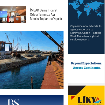
İMEAK Deniz Ticaret
Odası Temmuz Ayı
Meclis Toplantısı Yapıldı