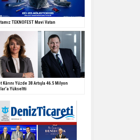
tamız TEKNOFEST Mavi Vatan
t Kârını Yüzde 38 Artışla 46.5 Milyon
lar’a Yükseltti