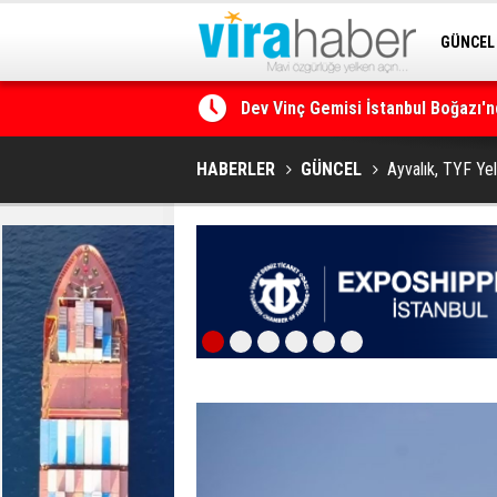
GÜNCEL
Dev Vinç Gemisi İstanbul Boğazı'n
SİTENE 
Ege Denizi’nin En Büyük Mercan O
HABERLER
GÜNCEL
Ayvalık, TYF Yel