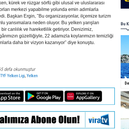
ken, kürek ve rüzgar sörfü gibi ulusal ve uluslararası
orları merkezi yapabilme yolunda emin adımlarla
edi. Başkan Ergin, "Bu organizasyonlar, ilçemize turizm
lu yansımalara neden oluyor. Bu yelken yarışları
Bu K
 bir canlılık ve hareketlilik getiriyor. Denizimiz,
gârımızın güzelliğiyle, 22 adamızla koylarımızın temizliği
nlarla daha bir vizyon kazanıyor" diye konuştu.
65 defa okunmuştur
,
,
TYF Yelken Ligi
Yelken
De