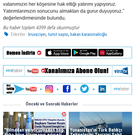
vatanımızın her köşesine hak ettiği yatırımı yapıyoruz.
Yatırımlarımızın sonucunu almaktan da gurur duyuyoruz."
değerlendirmesinde bulundu.
Bu haber toplam 4399 defa okunmuştur
,
,
Etiketler :
kruvaziyer
turist sayısı
bakan karaismailoğlu
Önceki ve Sonraki Haberler
"Yılmadan ve yorulmadan hep
Yunanistan'ın Türk Balıkçı
daha iyiye ulaşmanın gayreti
Teknelerini Tacizini Sahil