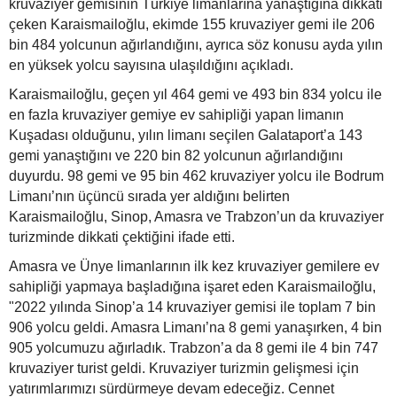
kruvaziyer gemisinin Türkiye limanlarına yanaştığına dikkati
çeken Karaismailoğlu, ekimde 155 kruvaziyer gemi ile 206
bin 484 yolcunun ağırlandığını, ayrıca söz konusu ayda yılın
en yüksek yolcu sayısına ulaşıldığını açıkladı.
Karaismailoğlu, geçen yıl 464 gemi ve 493 bin 834 yolcu ile
en fazla kruvaziyer gemiye ev sahipliği yapan limanın
Kuşadası olduğunu, yılın limanı seçilen Galataport’a 143
gemi yanaştığını ve 220 bin 82 yolcunun ağırlandığını
duyurdu. 98 gemi ve 95 bin 462 kruvaziyer yolcu ile Bodrum
Limanı’nın üçüncü sırada yer aldığını belirten
Karaismailoğlu, Sinop, Amasra ve Trabzon’un da kruvaziyer
turizminde dikkati çektiğini ifade etti.
Amasra ve Ünye limanlarının ilk kez kruvaziyer gemilere ev
sahipliği yapmaya başladığına işaret eden Karaismailoğlu,
"2022 yılında Sinop’a 14 kruvaziyer gemisi ile toplam 7 bin
906 yolcu geldi. Amasra Limanı’na 8 gemi yanaşırken, 4 bin
905 yolcumuzu ağırladık. Trabzon’a da 8 gemi ile 4 bin 747
kruvaziyer turist geldi. Kruvaziyer turizmin gelişmesi için
yatırımlarımızı sürdürmeye devam edeceğiz. Cennet