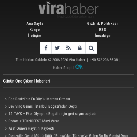
Ana Sayfa
Gizlilik Politikası
Künye
RSS
İletişim
İmsakiye
Tüm Hakları Saklıdır © 2006-2020
Vira Haber
| +90 542 236 66 38 |
Haber Scripti
Günün Öne Çıkan Haberleri
Ege Denizi’nin En Büyük Mercan Ormanı
Dev Vinç Gemisi İstanbul Boğazı'ndan Geçti
14. TAYK – Eker Olympos Regatta için geri sayım başladı
Rotamız TEKNOFEST Mavi Vatan
Asaf Güneri Hayatını Kaybetti
Denizcilik Genel Müdürlüğü: "Rusya'dan Türkiye'ye Gelen Ro-Ro Gemisi Dron