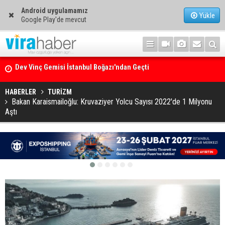
Android uygulamamız
Yükle
Google Play'de mevcut
Ege Denizi’nin En Büyük Mercan Ormanı
HABERLER
TURİZM
Bakan Karaismailoğlu: Kruvaziyer Yolcu Sayısı 2022'de 1 Milyonu
Aştı