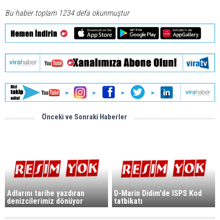
Bu haber toplam 1234 defa okunmuştur
Önceki ve Sonraki Haberler
Adlarını tarihe yazdıran
D-Marin Didim'de ISPS Kod
denizcilerimiz dönüyor
tatbikatı