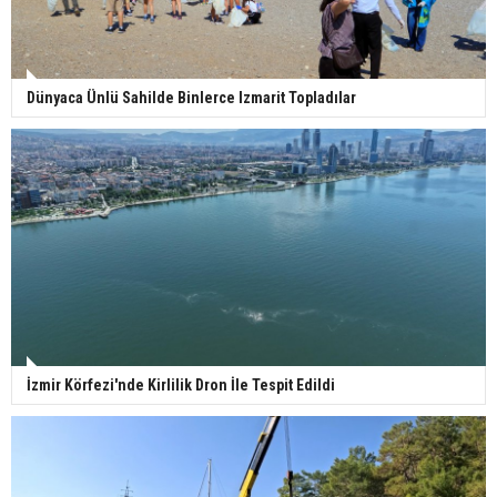
Dünyaca Ünlü Sahilde Binlerce Izmarit Topladılar
İzmir Körfezi'nde Kirlilik Dron İle Tespit Edildi