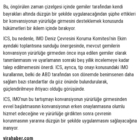
Bu, öngörülen zaman çizelgesi içinde gemiler tarafından kendi
bayrakları altında düzgün bir şekilde uygulanacağından şüphe ettikleri
bir konvansiyonun yürürlüğe girmesini desteklemek konusunda
hükümetleri bir ikilem içinde bırakıyor.
ICS, bu nedenle, IMO Deniz Çevresini Koruma Komitesi’nin Ekim
ayındaki toplantısına sunduğu önergesinde, mevcut gemilerin
konvansiyon yürürlüğe girmeden önce inşa edilen gemiler olarak
tanımlanmasını ve uyarlamanın sonraki beş yıllık incelemeye kadar
talep edilmemesini önerdi. ICS, ayrıca, tip onayı konusundaki IMO
kurallarının, belki de ABD tarafından son dönemde benimsenen daha
sağlam bazı standartlar da göz önünde bulundurularak,
güçlendirilmeye ihtiyacı olduğu görüşünde.
ICS, IMO’nun bu tartışmayı konvansiyonun yürürlüğe girmesinden
evvel başlatmasının konvansiyonun erken onaylanmasına olumlu
hizmet edeceğine ve yürürlüğe girdikten sonra çevrenin
korunmasının yararına düzgün bir şekilde uygulanmasını sağlayacağına
inanıyor.
virahaber.com