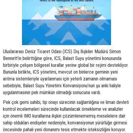
Uluslararası Deniz Ticaret Odası (ICS) Dış İlişkiler Müdürü Simon
Bennett’in belirttiğine göre, ICS, Balast Suyu yönetimi konusunda
birbiriyle çelişen bölgesel kurallar yerine global bir rejimi destekliyor.
Bununla birlikte, ICS yönetimi, mevcut on binlerce geminin yeni
arıtma sistemleriyle uyarlanması için yeterli zamanın olmaması
sebebiyle, Balast Suyu Yönetimi Konvansiyonu’nun şu anki haliyle
uygulanmasının pek mümkün olmadığı sonucuna vardı.
Pek çok gemi sahibi, tip onayı sürecinin sağlamlığına ve liman devleti
kontrol incelemeleri sürecinde kullanılacak örnekleme ve analizler
için önemli IMO kurallarına ilişkin çözümlenememiş meselelere dair
sahip oldukları endişeler nedeniyle, konvansiyonun yürürlüğe girmesi
öncesinde pahalı yeni donanımı tesis etmekte isteksizliğini koruyor.