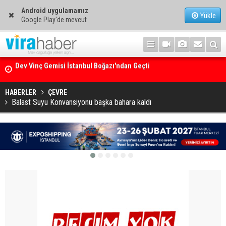
Android uygulamamız
Yükle
Google Play'de mevcut
Ege Denizi’nin En Büyük Mercan Ormanı
HABERLER
ÇEVRE
Balast Suyu Konvansiyonu başka bahara kaldı