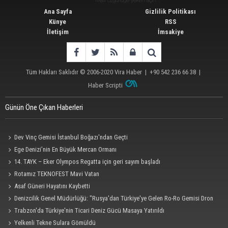
Ana Sayfa
Gizlilik Politikası
Künye
RSS
İletişim
İmsakiye
Tüm Hakları Saklıdır © 2006-2020
Vira Haber
| +90 542 236 66 38 |
Haber Scripti
Günün Öne Çıkan Haberleri
Dev Vinç Gemisi İstanbul Boğazı'ndan Geçti
Ege Denizi’nin En Büyük Mercan Ormanı
14. TAYK – Eker Olympos Regatta için geri sayım başladı
Rotamız TEKNOFEST Mavi Vatan
Asaf Güneri Hayatını Kaybetti
Denizcilik Genel Müdürlüğü: "Rusya'dan Türkiye'ye Gelen Ro-Ro Gemisi Dron
Saldırısına Uğradı"
Trabzon'da Türkiye'nin Ticari Deniz Gücü Masaya Yatırıldı
Yelkenli Tekne Sulara Gömüldü