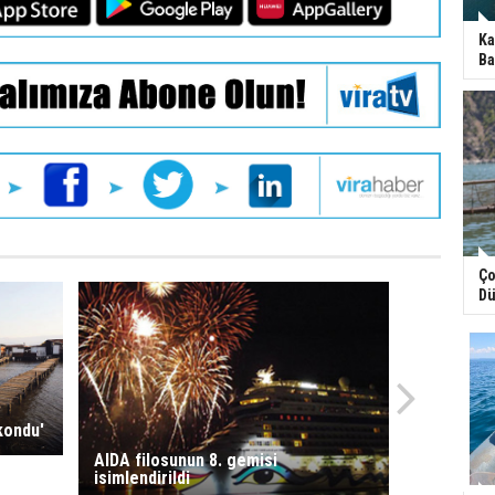
Ka
Ba
Ço
Dü
kondu'
AIDA filosunun 8. gemisi
isimlendirildi