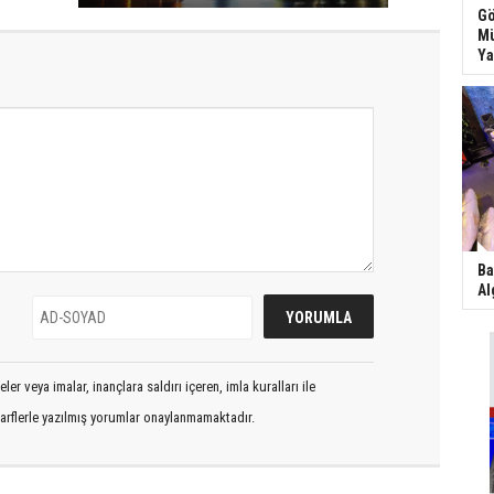
Gö
Mü
Ya
Ba
Al
er veya imalar, inançlara saldırı içeren, imla kuralları ile
arflerle yazılmış yorumlar onaylanmamaktadır.