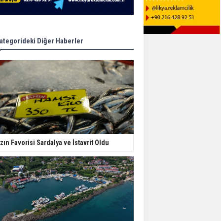
ategorideki Diğer Haberler
zın Favorisi Sardalya ve İstavrit Oldu