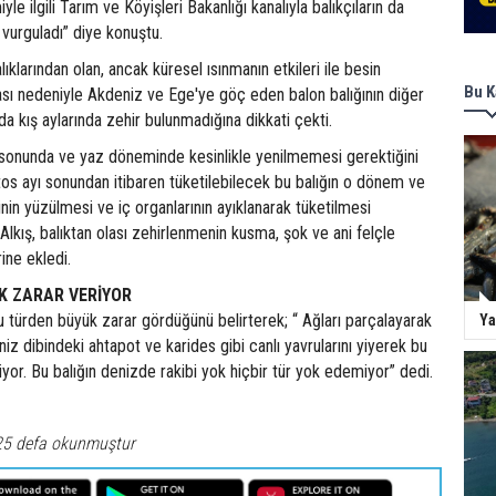
yle ilgili Tarım ve Köyişleri Bakanlığı kanalıyla balıkçıların da
 vurguladı” diye konuştu.
alıklarından olan, ancak küresel ısınmanın etkileri ile besin
Bu K
ası nedeniyle Akdeniz ve Ege'ye göç eden balon balığının diğer
da kış aylarında zehir bulunmadığına dikkati çekti.
ı sonunda ve yaz döneminde kesinlikle yenilmemesi gerektiğini
stos ayı sonundan itibaren tüketilebilecek bu balığın o dönem ve
inin yüzülmesi ve iç organlarının ayıklanarak tüketilmesi
 Alkış, balıktan olası zehirlenmenin kusma, şok ve ani felçle
rine ekledi.
K ZARAR VERİYOR
 bu türden büyük zarar gördüğünü belirterek; “ Ağları parçalayarak
Ya
niz dibindeki ahtapot ve karides gibi canlı yavrularını yiyerek bu
üyor. Bu balığın denizde rakibi yok hiçbir tür yok edemiyor” dedi.
25 defa okunmuştur