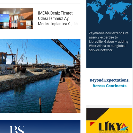
İMEAK Deniz Ticaret
Odası Temmuz Ayı
Meclis Toplantısı Yapıldı