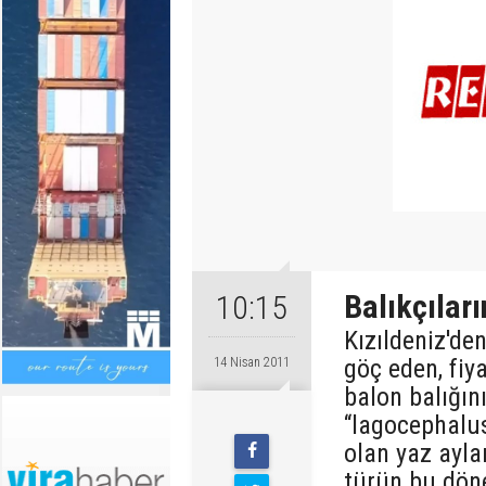
Balıkçılar
10:15
Kızıldeniz'de
göç eden, fiy
14 Nisan 2011
balon balığın
“lagocephalu
olan yaz ayla
türün bu dö