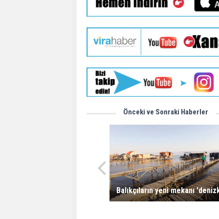
Önceki ve Sonraki Haberler
Balıkçıların yeni mekanı 'deniz