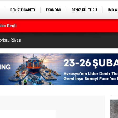
DENİZ TİCARETİ
EKONOMİ
DENİZ KÜLTÜRÜ
IMO &
dan Geçti
EKLE
BALIKÇILIK
ÇEVRE
SEKTÖRDEN
rmanı
Korkulu Rüyası