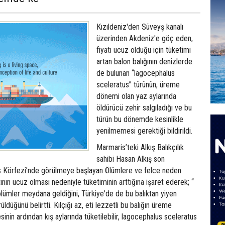
Kızıldeniz'den Süveyş kanalı
üzerinden Akdeniz'e göç eden,
fiyatı ucuz olduğu için tüketimi
artan balon balığının denizlerde
de bulunan “lagocephalus
sceleratus” türünün, üreme
dönemi olan yaz aylarında
öldürücü zehir salgıladığı ve bu
türün bu dönemde kesinlikle
yenilmemesi gerektiği bildirildi.
Marmaris’teki Alkış Balıkçılık
sahibi Hasan Alkış son
 Körfezi’nde görülmeye başlayan Ölümlere ve felce neden
tının ucuz olması nedeniyle tüketiminin arttığına işaret ederek; “
ölümler meydana geldiğini, Türkiye'de de bu balıktan yiyen
ldüğünü belirtti. Kılçığı az, eti lezzetli bu balığın üreme
nin ardından kış aylarında tüketilebilir, lagocephalus sceleratus