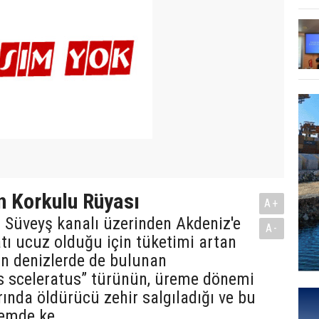
ın Korkulu Rüyası
A+
n Süveyş kanalı üzerinden Akdeniz'e
A-
atı ucuz olduğu için tüketimi artan
ın denizlerde de bulunan
s sceleratus” türünün, üreme dönemi
rında öldürücü zehir salgıladığı ve bu
nemde ke