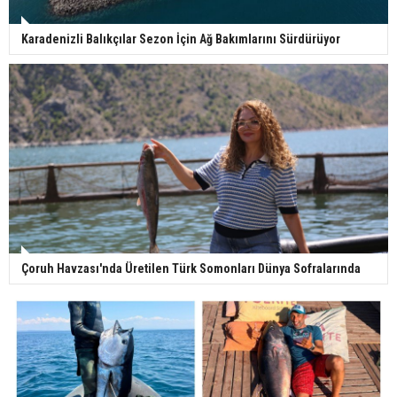
Karadenizli Balıkçılar Sezon İçin Ağ Bakımlarını Sürdürüyor
Çoruh Havzası'nda Üretilen Türk Somonları Dünya Sofralarında