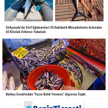
Gökçeada’da Sörf Eğitmenleri 55 Dakikalık Mücadelenin Ardından
65 Kiloluk Orkinos Yakaladı
Balıkçı Esnafından 'Yazın Balık Yenmez' Algısına Tepki