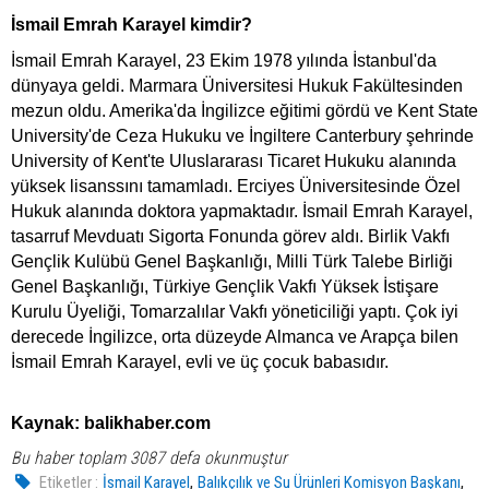
İsmail Emrah Karayel kimdir?
İsmail Emrah Karayel, 23 Ekim 1978 yılında İstanbul'da
dünyaya geldi. Marmara Üniversitesi Hukuk Fakültesinden
mezun oldu. Amerika'da İngilizce eğitimi gördü ve Kent State
University'de Ceza Hukuku ve İngiltere Canterbury şehrinde
University of Kent'te Uluslararası Ticaret Hukuku alanında
yüksek lisanssını tamamladı. Erciyes Üniversitesinde Özel
Hukuk alanında doktora yapmaktadır. İsmail Emrah Karayel,
tasarruf Mevduatı Sigorta Fonunda görev aldı. Birlik Vakfı
Gençlik Kulübü Genel Başkanlığı, Milli Türk Talebe Birliği
Genel Başkanlığı, Türkiye Gençlik Vakfı Yüksek İstişare
Kurulu Üyeliği, Tomarzalılar Vakfı yöneticiliği yaptı. Çok iyi
derecede İngilizce, orta düzeyde Almanca ve Arapça bilen
İsmail Emrah Karayel, evli ve üç çocuk babasıdır.
Kaynak: balikhaber.com
Bu haber toplam 3087 defa okunmuştur
,
,
Etiketler :
İsmail Karayel
Balıkçılık ve Su Ürünleri Komisyon Başkanı