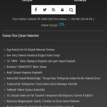
İletişim
İmsakiye
Tüm Hakları Saklıdır © 2006-2020
Vira Haber
| +90 542 236 66 38 |
Haber Scripti
Günün Öne Çıkan Haberleri
Ege Denizi’nin En Büyük Mercan Ormanı
Dev Vinç Gemisi İstanbul Boğazı'ndan Geçti
14. TAYK – Eker Olympos Regatta için geri sayım başladı
Rotamız TEKNOFEST Mavi Vatan
Asaf Güneri Hayatını Kaybetti
Denizcilik Genel Müdürlüğü: "Rusya'dan Türkiye'ye Gelen Ro-Ro Gemisi Dron
Saldırısına Uğradı"
Trabzon'da Türkiye'nin Ticari Deniz Gücü Masaya Yatırıldı
Yelkenli Tekne Sulara Gömüldü
15. Ulusal Gemi ve Yat Tasarım Yarışması'nda Başvuru Süresi 4 Eylül'e
Uzatıldı
Nutraxin Magnezyum: İçerik, Formlar ve Ürün Serisi Rehberi
Rusya Açıklarında Türk Ro-Ro Gemisine Saldırı: 4 Yaralı