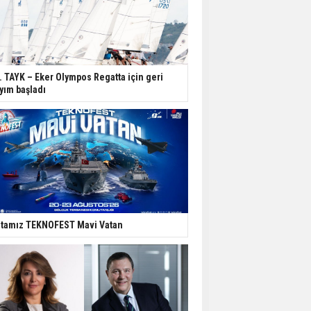
. TAYK – Eker Olympos Regatta için geri
yım başladı
tamız TEKNOFEST Mavi Vatan