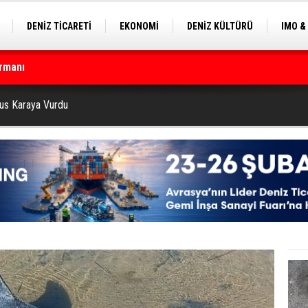
DENİZ TİCARETİ
EKONOMİ
DENİZ KÜLTÜRÜ
IMO &
rmanı
EKLE
BALIKÇILIK
ÇEVRE
SEKTÖRDEN
çin geri sayım başladı
nus Karaya Vurdu