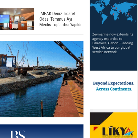
İMEAK Deniz Ticaret
Odası Temmuz Ayı
Meclis Toplantısı Yapıldı