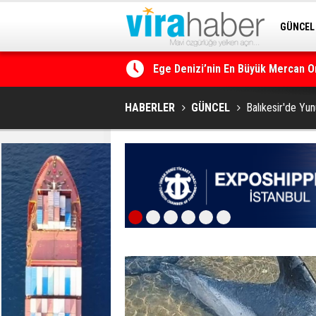
GÜNCEL
Ege Denizi’nin En Büyük Mercan O
SİTENE 
14. TAYK – Eker Olympos Regatta i
HABERLER
GÜNCEL
Balıkesir'de Yu