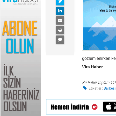
gözlemlenirken ke
Vira Haber
Bu haber toplam 11
Etiketler :
Balıkesi