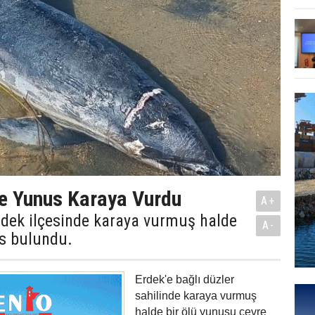
de Yunus Karaya Vurdu
A+
Erdek ilçesinde karaya vurmuş halde
A-
us bulundu.
Erdek'e bağlı düzler
sahilinde karaya vurmuş
halde bir ölü yunusu çevre