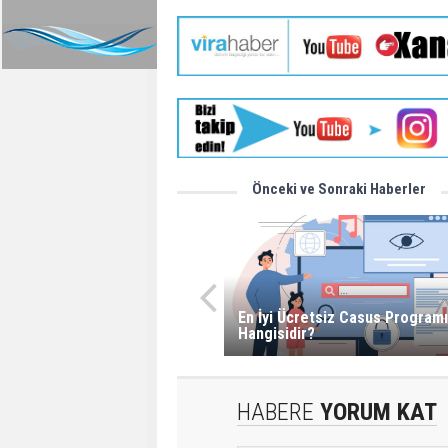
Önceki ve Sonraki Haberler
En İyi Ücretsiz Casus Programı
Hangisidir?
HABERE
YORUM KAT