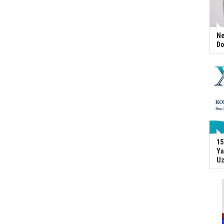
Ne
Do
15
Ya
Uz