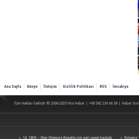
Ana Sayfa
Künye
İletişim
Gizlilik Politikası
RSS
İmsakiye
Tüm Hakları Saklıdır © 2006-2020
Vira Haber
| +90 542 236 66 38 |
Haber Scri
14. TAYK – Eker Olympos Regatta için geri sayım başladı
Rotamız