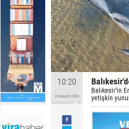
Balıkesir'
10:20
Balıkesir'in 
yetişkin yun
20 Ağustos 2024