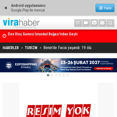
Android uygulamamız
Yükle
Google Play'de mevcut
Ege Denizi’nin En Büyük Mercan Ormanı
Benin'de Facia yaşandı: 19 ölü
HABERLER
TURİZM