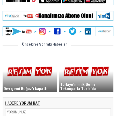
Önceki ve Sonraki Haberler
Türkiye'nin ilk Deniz
Dev gemi Boğaz'ı kapattı
Teknoparkı Tuzla'da
HABERE
YORUM KAT