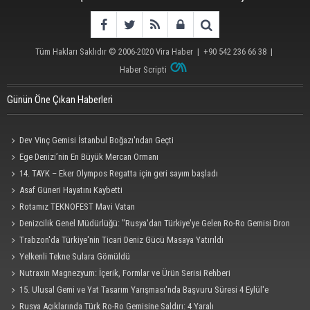
Tüm Hakları Saklıdır © 2006-2020
Vira Haber
| +90 542 236 66 38 |
Haber Scripti
Günün Öne Çıkan Haberleri
Dev Vinç Gemisi İstanbul Boğazı'ndan Geçti
Ege Denizi’nin En Büyük Mercan Ormanı
14. TAYK – Eker Olympos Regatta için geri sayım başladı
Asaf Güneri Hayatını Kaybetti
Rotamız TEKNOFEST Mavi Vatan
Denizcilik Genel Müdürlüğü: "Rusya'dan Türkiye'ye Gelen Ro-Ro Gemisi Dron
Saldırısına Uğradı"
Trabzon'da Türkiye'nin Ticari Deniz Gücü Masaya Yatırıldı
Yelkenli Tekne Sulara Gömüldü
Nutraxin Magnezyum: İçerik, Formlar ve Ürün Serisi Rehberi
15. Ulusal Gemi ve Yat Tasarım Yarışması'nda Başvuru Süresi 4 Eylül'e
Uzatıldı
Rusya Açıklarında Türk Ro-Ro Gemisine Saldırı: 4 Yaralı