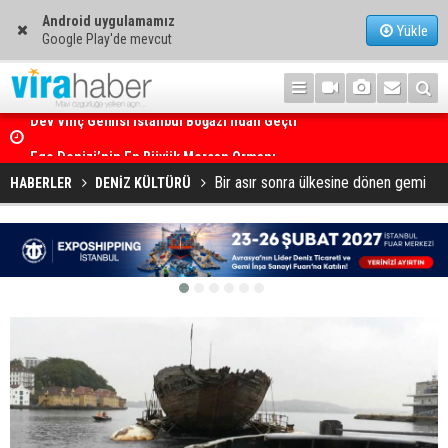
Android uygulamamız
Yükle
Google Play'de mevcut
Ege Denizi’nin En Büyük Mercan Ormanı
Bir asır sonra ülkesine dönen gemi
HABERLER
DENİZ KÜLTÜRÜ