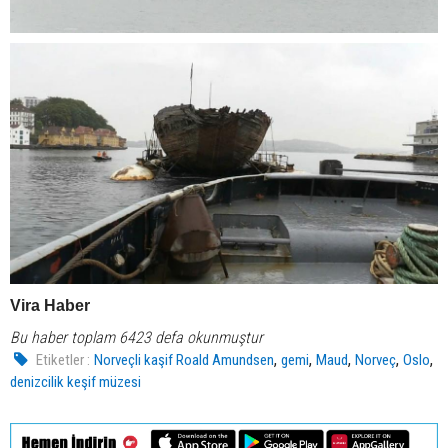
Vira Haber
Bu haber toplam 6423 defa okunmuştur
,
,
,
,
,
Etiketler :
Norveçli kaşif Roald Amundsen
gemi
Maud
Norveç
Oslo
denizcilik keşif müzesi