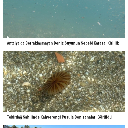
Antalya'da Berraklaşmayan Deniz Suyunun Sebebi Karasal Kirlilik
Tekirdağ Sahilinde Kahverengi Pusula Denizanaları Görüldü