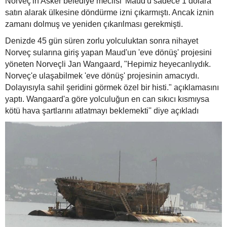
Norveç'in Asker belediye meclisi 'Maud'u sadece 1 dolara
satın alarak ülkesine döndürme izni çıkarmıştı. Ancak iznin
zamanı dolmuş ve yeniden çıkarılması gerekmişti.
Denizde 45 gün süren zorlu yolculuktan sonra nihayet
Norveç sularına giriş yapan Maud'un 'eve dönüş' projesini
yöneten Norveçli Jan Wangaard, "Hepimiz heyecanlıydık.
Norveç'e ulaşabilmek 'eve dönüş' projesinin amacıydı.
Dolayısıyla sahil şeridini görmek özel bir histi." açıklamasını
yaptı. Wangaard'a göre yolculuğun en can sıkıcı kısmıysa
kötü hava şartlarını atlatmayı beklemekti'' diye açıkladı