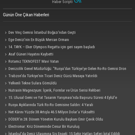
Haber Scripti
Günün Öne Çıkan Haberleri
Dev Vinç Gemisi İstanbul Boğazı'ndan Geçti
Ege Denizi’nin En Büyük Mercan Ormanı
14. TAYK – Eker Olympos Regatta için geri sayım başladı
Asaf Güneri Hayatını Kaybetti
Rotamız TEKNOFEST Mavi Vatan
Denizcilik Genel Müdürlüğü: "Rusya'dan Türkiye'ye Gelen Ro-Ro Gemisi Dron
Saldırısına Uğradı"
Trabzon'da Türkiye'nin Ticari Deniz Gücü Masaya Yatırıldı
Yelkenli Tekne Sulara Gömüldü
Nutraxin Magnezyum: İçerik, Formlar ve Ürün Serisi Rehberi
15. Ulusal Gemi ve Yat Tasarım Yarışması'nda Başvuru Süresi 4 Eylül'e
Uzatıldı
Rusya Açıklarında Türk Ro-Ro Gemisine Saldırı: 4 Yaralı
Net Kârını Yüzde 38 Artışla 46.5 Milyon Dolar’a Yükseltti
DÖDER'in 28. Dönem Yönetim Kurulu Başkanı Emir Çevik Oldu
Electromar: Kriz Döneminde Cesur Bir Kuruluş
İstanbul'da Deniz Ulaşımına Sis Engeli: 15 Şehir Hatları Seferi İptal Edildi