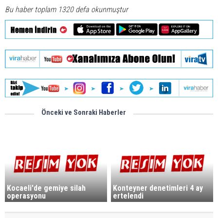
Bu haber toplam 1320 defa okunmuştur
Önceki ve Sonraki Haberler
Kocaeli'de gemiye silah
Konteyner denetimleri 4 ay
operasyonu
ertelendi