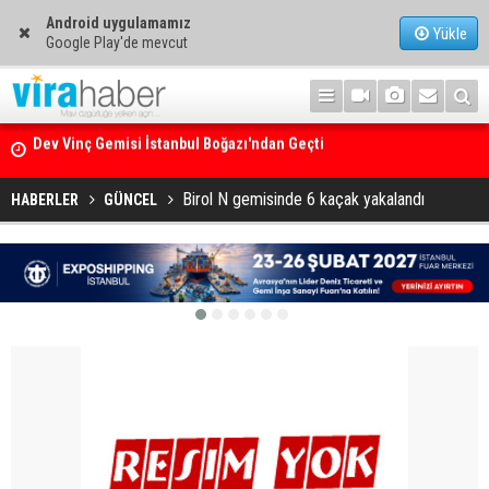
Android uygulamamız
Yükle
Google Play'de mevcut
Ege Denizi’nin En Büyük Mercan Ormanı
Birol N gemisinde 6 kaçak yakalandı
HABERLER
GÜNCEL