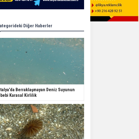
ategorideki Diğer Haberler
talya'da Berraklaşmayan Deniz Suyunun
bebi Karasal Kirlilik