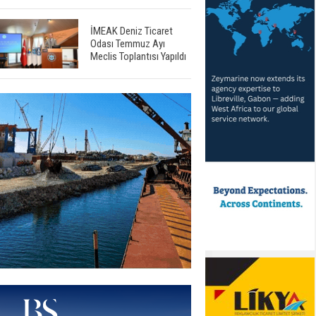
İMEAK Deniz Ticaret
Odası Temmuz Ayı
Meclis Toplantısı Yapıldı