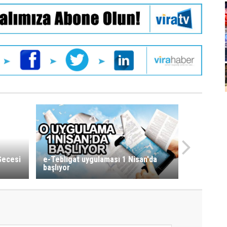
Gecesi
e-Tebligat uygulaması 1 Nisan'da
başlıyor