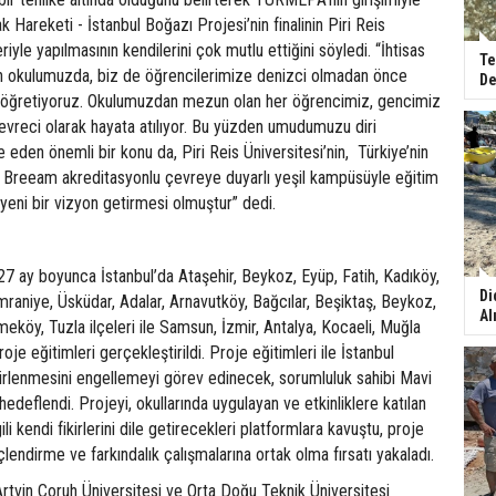
 Hareketi - İstanbul Boğazı Projesi’nin finalinin Piri Reis
riyle yapılmasının kendilerini çok mutlu ettiğini söyledi. “İhtisas
Te
an okulumuzda, biz de öğrencilerimize denizci olmadan önce
De
 öğretiyoruz. Okulumuzdan mezun olan her öğrencimiz, gencimiz
evreci olarak hayata atılıyor. Bu yüzden umudumuzu diri
 eden önemli bir konu da, Piri Reis Üniversitesi’nin, Türkiye’nin
sı Breeam akreditasyonlu çevreye duyarlı yeşil kampüsüyle eğitim
eni bir vizyon getirmesi olmuştur” dedi.
7 ay boyunca İstanbul’da Ataşehir, Beykoz, Eyüp, Fatih, Kadıköy,
Di
mraniye, Üsküdar, Adalar, Arnavutköy, Bağcılar, Beşiktaş, Beykoz,
Al
öy, Tuzla ilçeleri ile Samsun, İzmir, Antalya, Kocaeli, Muğla
proje eğitimleri gerçekleştirildi. Proje eğitimleri ile İstanbul
kirlenmesini engellemeyi görev edinecek, sorumluluk sahibi Mavi
edeflendi. Projeyi, okullarında uygulayan ve etkinliklere katılan
ili kendi fikirlerini dile getirecekleri platformlara kavuştu, proje
inçlendirme ve farkındalık çalışmalarına ortak olma fırsatı yakaladı.
Artvin Çoruh Üniversitesi ve Orta Doğu Teknik Üniversitesi