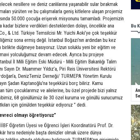
lecek nesillere ve deniz canlılarına yaşanabilir sular bırakmak
maları yürüten ve bu çalışmalarla geniş kitlelere ulaşan projemiz
rasında 50.000 çocuğa erişerek misyonunu tamamladı. Projemizin
 kadar bizlere verdikleri desteklerden dolayı, öncelikle ana
Bu K
o., & Ltd. Türkiye Temsilcisi Mr. Yuichi Aoki’ye çok teşekkür
irliğimiz sona ermiş değil. İstanbul Boğazı’nın ardından bu kez
 birlikte düğmeye basıyoruz. Uzun soluklu yeni bir eğitim ve
le mavi yolculuğumuz devam edecek. Ayrıca bu projeye
stanbul İl Milli Eğitim Eski Müdürü - Milli Eğitim Bakanlığı Talim
ı Sayın Dr. Muammer Yıldız’a, Piri Reis Üniversitesi Rektörü
l Erdoğan’a, DenizTemiz Derneği/ TURMEPA Yönetim Kurulu
ayın Şadan Kaptanoğlu’na teşekkürü borç biliriz. Kamu
 tüm çocuklarımız ve ailelerine, bu özel projede bizi yalnız
An
Se
bimiz, 68 gönüllümüz ile 30 özel kuruma ve gönüllü sunucumuz
ıları için gönülden teşekkür ediyoruz ” dedi.
evreci olmayı öğretiyoruz”
i İİBF Öğretim Üyesi ve Öğrenci İşleri Koordinatörü Prof. Dr.
kâr hırsı nedeniyle başta denizler olmak üzere dünya
ir tehlike altında olduğunu belirterek TURMEPA’nın girişimiyle