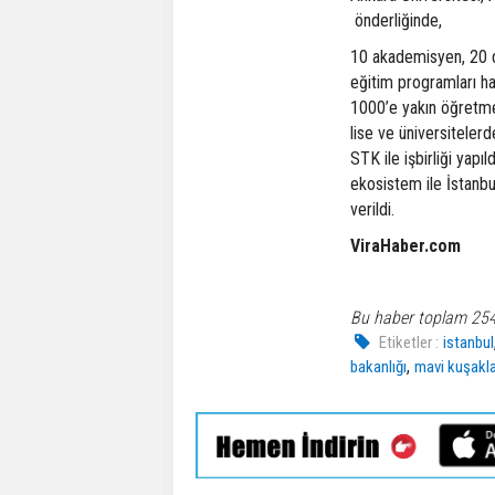
önderliğinde,
10 akademisyen, 20 d
eğitim programları haz
1000’e yakın öğretmen
lise ve üniversiteler
STK ile işbirliği yap
ekosistem ile İstanbu
verildi.
ViraHaber.com
Bu haber toplam 25
Etiketler :
istanbul
,
bakanlığı
mavi kuşakla