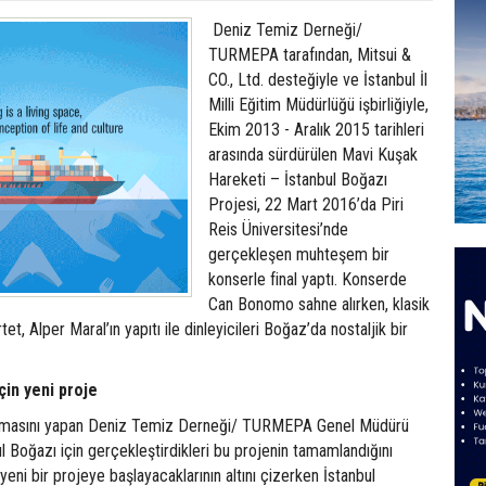
Deniz Temiz Derneği/
TURMEPA tarafından, Mitsui &
CO., Ltd. desteğiyle ve İstanbul İl
Milli Eğitim Müdürlüğü işbirliğiyle,
Ekim 2013 - Aralık 2015 tarihleri
arasında sürdürülen Mavi Kuşak
Hareketi – İstanbul Boğazı
Projesi, 22 Mart 2016’da Piri
Reis Üniversitesi’nde
gerçekleşen muhteşem bir
konserle final yaptı. Konserde
Can Bonomo sahne alırken, klasik
t, Alper Maral’ın yapıtı ile dinleyicileri Boğaz’da nostaljik bir
çin yeni proje
onuşmasını yapan Deniz Temiz Derneği/ TURMEPA Genel Müdürü
ul Boğazı için gerçekleştirdikleri bu projenin tamamlandığını
yeni bir projeye başlayacaklarının altını çizerken İstanbul