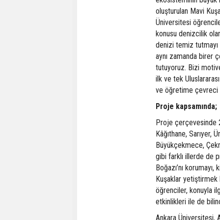
oluşturulan Mavi Kuşak
Üniversitesi öğrencile
konusu denizcilik ol
denizi temiz tutmayı
aynı zamanda birer ç
tutuyoruz. Bizi motive
ilk ve tek Uluslarara
ve öğretime çevreci y
Proje kapsamında;
Proje çerçevesinde 2
Kâğıthane, Sarıyer, Ü
Büyükçekmece, Çekmek
gibi farklı illerde de 
Boğazı’nı korumayı, 
Kuşaklar yetiştirmek h
öğrenciler, konuyla ilg
etkinlikleri ile de bil
Ankara Üniversitesi, 