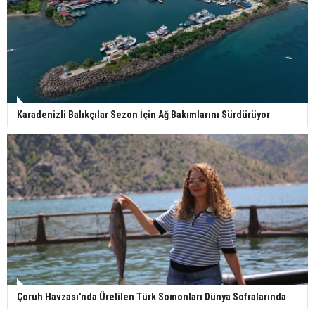
Karadenizli Balıkçılar Sezon İçin Ağ Bakımlarını Sürdürüyor
Çoruh Havzası'nda Üretilen Türk Somonları Dünya Sofralarında