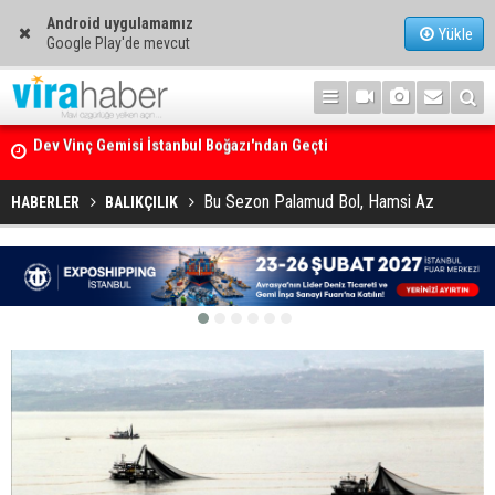
Android uygulamamız
Yükle
Google Play'de mevcut
Ege Denizi’nin En Büyük Mercan Ormanı
Bu Sezon Palamud Bol, Hamsi Az
HABERLER
BALIKÇILIK