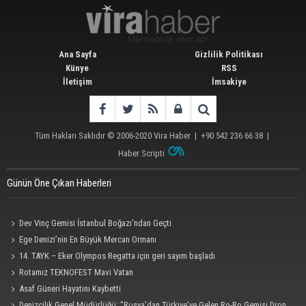
Ana Sayfa
Gizlilik Politikası
Künye
RSS
İletişim
İmsakiye
Tüm Hakları Saklıdır © 2006-2020
Vira Haber
| +90 542 236 66 38 |
Haber Scripti
Günün Öne Çıkan Haberleri
Dev Vinç Gemisi İstanbul Boğazı'ndan Geçti
Ege Denizi’nin En Büyük Mercan Ormanı
14. TAYK – Eker Olympos Regatta için geri sayım başladı
Rotamız TEKNOFEST Mavi Vatan
Asaf Güneri Hayatını Kaybetti
Denizcilik Genel Müdürlüğü: "Rusya'dan Türkiye'ye Gelen Ro-Ro Gemisi Dron