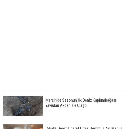
Mersin'de Sezonun İlk Deniz Kaplumbağası
Yavruları Akdeniz'e Ulaştı
İMEAK Deniz Ticaret Odası Temmuz Ayı Meclis