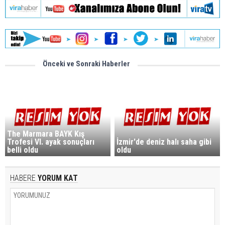
Önceki ve Sonraki Haberler
The Marmara BAYK Kış
Trofesi VI. ayak sonuçları
İzmir'de deniz halı saha gibi
belli oldu
oldu
HABERE
YORUM KAT