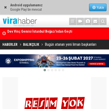
Android uygulamamız
Yükle
Google Play'de mevcut
Ege Denizi’nin En Büyük Mercan Ormanı
Bugün atanan yeni liman başkanları
HABERLER
BALIKÇILIK