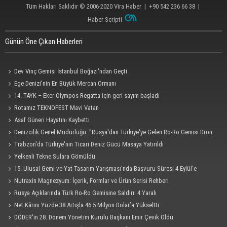
Tüm Hakları Saklıdır © 2006-2020
Vira Haber
| +90 542 236 66 38 |
Haber Scripti
Günün Öne Çıkan Haberleri
Dev Vinç Gemisi İstanbul Boğazı'ndan Geçti
Ege Denizi’nin En Büyük Mercan Ormanı
14. TAYK – Eker Olympos Regatta için geri sayım başladı
Rotamız TEKNOFEST Mavi Vatan
Asaf Güneri Hayatını Kaybetti
Denizcilik Genel Müdürlüğü: "Rusya'dan Türkiye'ye Gelen Ro-Ro Gemisi Dron
Saldırısına Uğradı"
Trabzon'da Türkiye'nin Ticari Deniz Gücü Masaya Yatırıldı
Yelkenli Tekne Sulara Gömüldü
15. Ulusal Gemi ve Yat Tasarım Yarışması'nda Başvuru Süresi 4 Eylül'e
Uzatıldı
Nutraxin Magnezyum: İçerik, Formlar ve Ürün Serisi Rehberi
Rusya Açıklarında Türk Ro-Ro Gemisine Saldırı: 4 Yaralı
Net Kârını Yüzde 38 Artışla 46.5 Milyon Dolar’a Yükseltti
DÖDER'in 28. Dönem Yönetim Kurulu Başkanı Emir Çevik Oldu