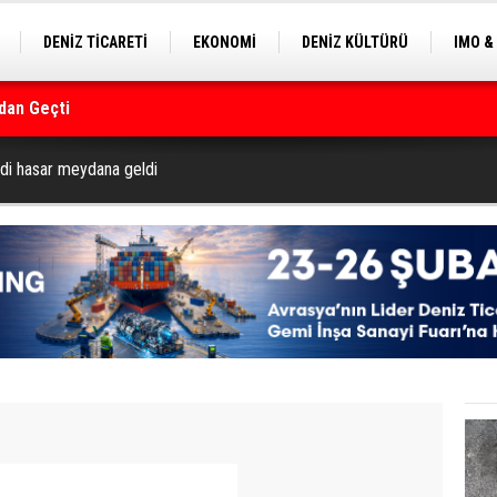
DENİZ TİCARETİ
EKONOMİ
DENİZ KÜLTÜRÜ
IMO &
dan Geçti
EKLE
BALIKÇILIK
ÇEVRE
SEKTÖRDEN
rmanı
di hasar meydana geldi