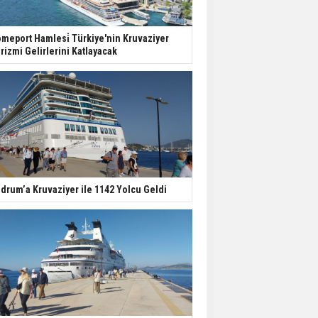
meport Hamlesi̇ Türkiye'nin Kruvaziyer
rizmi Gelirlerini Katlayacak
drum’a Kruvaziyer ile 1142 Yolcu Geldi