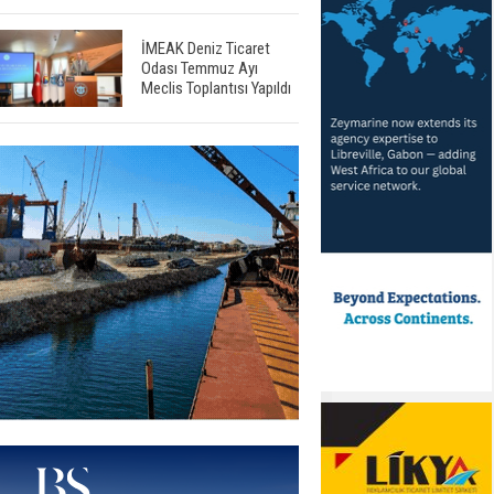
İMEAK Deniz Ticaret
Odası Temmuz Ayı
Meclis Toplantısı Yapıldı