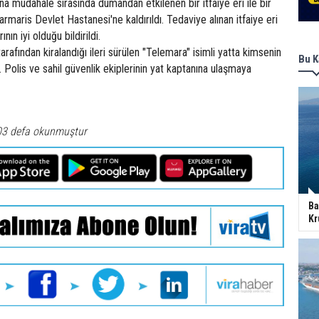
a müdahale sırasında dumandan etkilenen bir itfaiye eri ile bir
maris Devlet Hastanesi'ne kaldırıldı. Tedaviye alınan itfaiye eri
ın iyi olduğu bildirildi.
tarafından kiralandığı ileri sürülen "Telemara" isimli yatta kimsenin
Bu K
. Polis ve sahil güvenlik ekiplerinin yat kaptanına ulaşmaya
03 defa okunmuştur
Ba
Kr