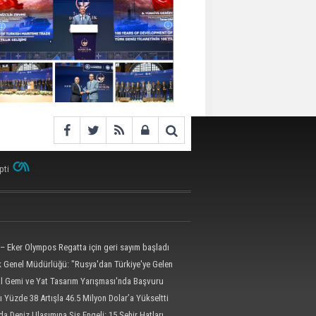
pti
– Eker Olympos Regatta için geri sayım başladı
ik Genel Müdürlüğü: "Rusya'dan Türkiye'ye Gelen
 Dron Saldırısına Uğradı"
al Gemi ve Yat Tasarım Yarışması'nda Başvuru
l'e Uzatıldı
ı Yüzde 38 Artışla 46.5 Milyon Dolar’a Yükseltti
da Deniz Ulaşımına Sis Engeli: 15 Şehir Hatları