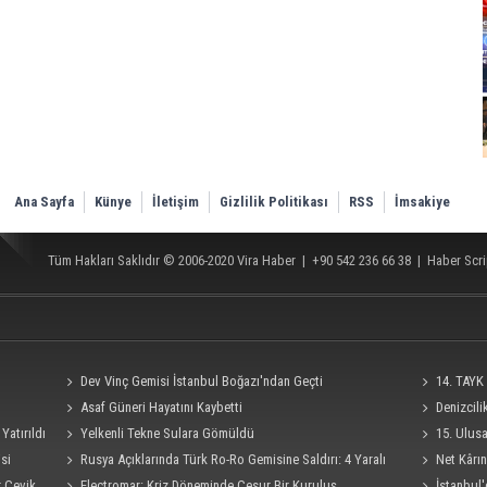
Ana Sayfa
Künye
İletişim
Gizlilik Politikası
RSS
İmsakiye
Tüm Hakları Saklıdır © 2006-2020
Vira Haber
| +90 542 236 66 38 |
Haber Scri
Dev Vinç Gemisi İstanbul Boğazı'ndan Geçti
14. TAYK 
Asaf Güneri Hayatını Kaybetti
Denizcil
Yatırıldı
Yelkenli Tekne Sulara Gömüldü
Ro-Ro Gemisi
15. Ulus
si
Rusya Açıklarında Türk Ro-Ro Gemisine Saldırı: 4 Yaralı
Süresi 4 Eylü
Net Kârın
r Çevik
Electromar: Kriz Döneminde Cesur Bir Kuruluş
İstanbul'