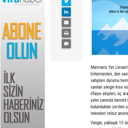
Marmaris Yat Limanı'n
bölümünden, dün saat
sahipleri durumu heme
sanılan yangın kısa 
itfaiye ekipleri, üç 
yatın yanında demirli 
bulundukları yerden uz
tekneleri telsiz anon
Yangın, yaklaşık 15 d