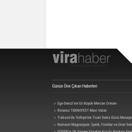
Günün Öne Çıkan Haberleri
Ege Denizi’nin En Büyük Mercan Ormanı
Rotamız TEKNOFEST Mavi Vatan
Trabzon'da Türkiye'nin Ticari Deniz Gücü Masaya 
Nutraxin Magnezyum: İçerik, Formlar ve Ürün Seri
Rehberi
DÖDER'in 28. Dönem Yönetim Kurulu Başkanı Emi