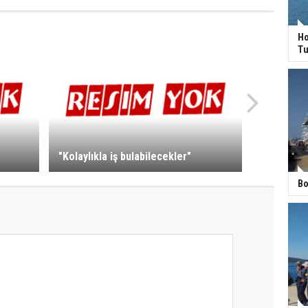
Ho
Tu
"Kolaylıkla iş bulabilecekler"
Bo