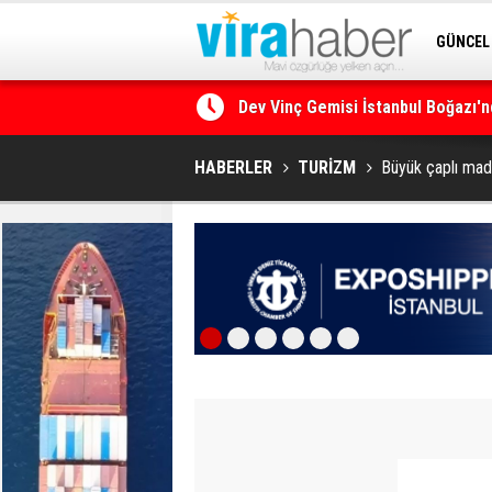
GÜNCEL
Dev Vinç Gemisi İstanbul Boğazı'n
SİTENE 
Ege Denizi’nin En Büyük Mercan O
HABERLER
TURİZM
Büyük çaplı mad