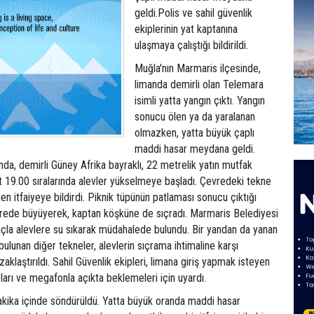
geldi.Polis ve sahil güvenlik
ekiplerinin yat kaptanına
ulaşmaya çalıştığı bildirildi.
Muğla'nın Marmaris ilçesinde,
limanda demirli olan Telemara
isimli yatta yangın çıktı. Yangın
sonucu ölen ya da yaralanan
olmazken, yatta büyük çaplı
maddi hasar meydana geldi.
da, demirli Güney Afrika bayraklı, 22 metrelik yatın mutfak
 19.00 sıralarında alevler yükselmeye başladı. Çevredeki tekne
n itfaiyeye bildirdi. Piknik tüpünün patlaması sonucu çıktığı
sürede büyüyerek, kaptan köşküne de sıçradı. Marmaris Belediyesi
araçla alevlere su sıkarak müdahalede bulundu. Bir yandan da yanan
bulunan diğer tekneler, alevlerin sıçrama ihtimaline karşı
aklaştırıldı. Sahil Güvenlik ekipleri, limana giriş yapmak isteyen
sları ve megafonla açıkta beklemeleri için uyardı.
akika içinde söndürüldü. Yatta büyük oranda maddi hasar