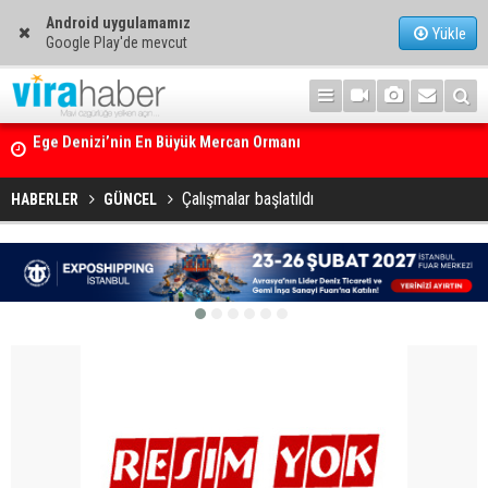
Android uygulamamız
Yükle
Google Play'de mevcut
14. TAYK – Eker Olympos Regatta için geri sayım başladı
Çalışmalar başlatıldı
HABERLER
GÜNCEL