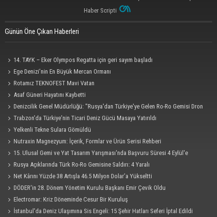
Haber Scripti
Günün Öne Çıkan Haberleri
14. TAYK – Eker Olympos Regatta için geri sayım başladı
Ege Denizi’nin En Büyük Mercan Ormanı
Rotamız TEKNOFEST Mavi Vatan
Asaf Güneri Hayatını Kaybetti
Denizcilik Genel Müdürlüğü: "Rusya'dan Türkiye'ye Gelen Ro-Ro Gemisi Dron
Saldırısına Uğradı"
Trabzon'da Türkiye'nin Ticari Deniz Gücü Masaya Yatırıldı
Yelkenli Tekne Sulara Gömüldü
Nutraxin Magnezyum: İçerik, Formlar ve Ürün Serisi Rehberi
15. Ulusal Gemi ve Yat Tasarım Yarışması'nda Başvuru Süresi 4 Eylül'e
Uzatıldı
Rusya Açıklarında Türk Ro-Ro Gemisine Saldırı: 4 Yaralı
Net Kârını Yüzde 38 Artışla 46.5 Milyon Dolar’a Yükseltti
DÖDER'in 28. Dönem Yönetim Kurulu Başkanı Emir Çevik Oldu
Electromar: Kriz Döneminde Cesur Bir Kuruluş
İstanbul'da Deniz Ulaşımına Sis Engeli: 15 Şehir Hatları Seferi İptal Edildi