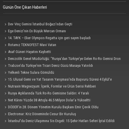
Günün Öne Çıkan Haberleri
Dev Vinç Gemisi İstanbul Boğazı'ndan Geçti
Ege Denizi’nin En Büyük Mercan Ormanı
14. TAYK – Eker Olympos Regatta için geri sayım başladı
Rotamız TEKNOFEST Mavi Vatan
Asaf Güneri Hayatını Kaybetti
Denizcilik Genel Müdürlüğü: "Rusya'dan Türkiye'ye Gelen Ro-Ro Gemisi Dron
Saldırısına Uğradı"
Trabzon'da Türkiye'nin Ticari Deniz Gücü Masaya Yatırıldı
Yelkenli Tekne Sulara Gömüldü
15. Ulusal Gemi ve Yat Tasarım Yarışması'nda Başvuru Süresi 4 Eylül'e
Uzatıldı
Nutraxin Magnezyum: İçerik, Formlar ve Ürün Serisi Rehberi
Rusya Açıklarında Türk Ro-Ro Gemisine Saldırı: 4 Yaralı
Net Kârını Yüzde 38 Artışla 46.5 Milyon Dolar’a Yükseltti
DÖDER'in 28. Dönem Yönetim Kurulu Başkanı Emir Çevik Oldu
Electromar: Kriz Döneminde Cesur Bir Kuruluş
İstanbul'da Deniz Ulaşımına Sis Engeli: 15 Şehir Hatları Seferi İptal Edildi