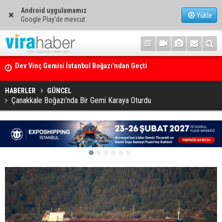
Android uygulamamız
Yükle
Google Play'de mevcut
Ege Denizi’nin En Büyük Mercan Ormanı
HABERLER
GÜNCEL
Çanakkale Boğazı'nda Bir Gemi Karaya Oturdu