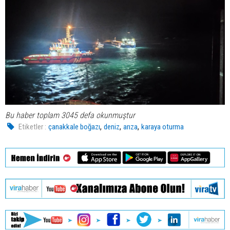
Bu haber toplam 3045 defa okunmuştur
,
,
,
Etiketler :
çanakkale boğazı
deniz
arıza
karaya oturma