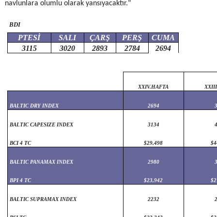
navlunlara olumlu olarak yansıyacaktır."
BDI
PTESİ
SALI
ÇARŞ
PERŞ
CUMA
3115
3020
2893
2784
2694
XXIV.HAFTA
XXII
BALTIC DRY INDEX
2694
BALTIC CAPESIZE INDEX
3134
BCI 4 TC
$29,498
$4
BALTIC PANAMAX INDEX
2980
BPI 4 TC
$23,942
$2
BALTIC SUPRAMAX INDEX
2232