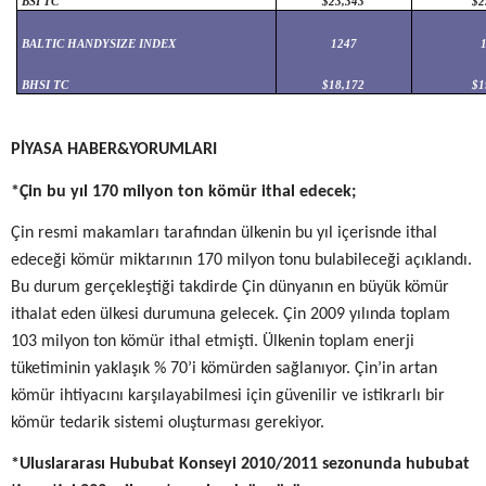
BSI TC
$23,343
$2
BALTIC HANDYSIZE INDEX
1247
BHSI TC
$18,172
$1
PİYASA HABER&YORUMLARI
*Çin bu yıl 170 milyon ton kömür ithal edecek;
Çin resmi makamları tarafından ülkenin bu yıl içerisnde ithal
edeceği kömür miktarının 170 milyon tonu bulabileceği açıklandı.
Bu durum gerçekleştiği takdirde Çin dünyanın en büyük kömür
ithalat eden ülkesi durumuna gelecek. Çin 2009 yılında toplam
103 milyon ton kömür ithal etmişti. Ülkenin toplam enerji
tüketiminin yaklaşık % 70’i kömürden sağlanıyor. Çin’in artan
kömür ihtiyacını karşılayabilmesi için güvenilir ve istikrarlı bir
kömür tedarik sistemi oluşturması gerekiyor.
*Uluslararası Hububat Konseyi 2010/2011 sezonunda hububat