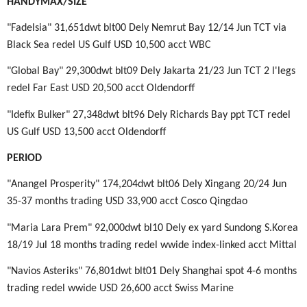
HANDYMAX/SIZE
"Fadelsia" 31,651dwt blt00 Dely Nemrut Bay 12/14 Jun TCT via
Black Sea redel US Gulf USD 10,500 acct WBC
"Global Bay" 29,300dwt blt09 Dely Jakarta 21/23 Jun TCT 2 l'legs
redel Far East USD 20,500 acct Oldendorff
"Idefix Bulker" 27,348dwt blt96 Dely Richards Bay ppt TCT redel
US Gulf USD 13,500 acct Oldendorff
PERIOD
"Anangel Prosperity" 174,204dwt blt06 Dely Xingang 20/24 Jun
35-37 months trading USD 33,900 acct Cosco Qingdao
"Maria Lara Prem" 92,000dwt bl10 Dely ex yard Sundong S.Korea
18/19 Jul 18 months trading redel wwide index-linked acct Mittal
"Navios Asteriks" 76,801dwt blt01 Dely Shanghai spot 4-6 months
trading redel wwide USD 26,600 acct Swiss Marine