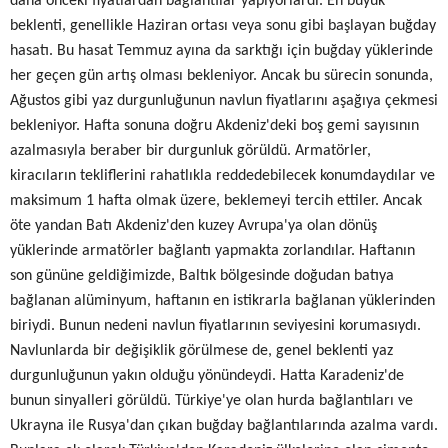
daha önceki fiyatlardan bağlantılar yapıyorlardı. En büyük
beklenti, genellikle Haziran ortası veya sonu gibi başlayan buğday
hasatı. Bu hasat Temmuz ayına da sarktığı için buğday yüklerinde
her geçen gün artış olması bekleniyor. Ancak bu sürecin sonunda,
Ağustos gibi yaz durgunluğunun navlun fiyatlarını aşağıya çekmesi
bekleniyor. Hafta sonuna doğru Akdeniz'deki boş gemi sayısının
azalmasıyla beraber bir durgunluk görüldü. Armatörler,
kiracıların tekliflerini rahatlıkla reddedebilecek konumdaydılar ve
maksimum 1 hafta olmak üzere, beklemeyi tercih ettiler. Ancak
öte yandan Batı Akdeniz'den kuzey Avrupa'ya olan dönüş
yüklerinde armatörler bağlantı yapmakta zorlandılar. Haftanın
son gününe geldiğimizde, Baltık bölgesinde doğudan batıya
bağlanan alüminyum, haftanın en istikrarla bağlanan yüklerinden
biriydi. Bunun nedeni navlun fiyatlarının seviyesini korumasıydı.
Navlunlarda bir değişiklik görülmese de, genel beklenti yaz
durgunluğunun yakın olduğu yönündeydi. Hatta Karadeniz'de
bunun sinyalleri görüldü. Türkiye'ye olan hurda bağlantıları ve
Ukrayna ile Rusya'dan çıkan buğday bağlantılarında azalma vardı.