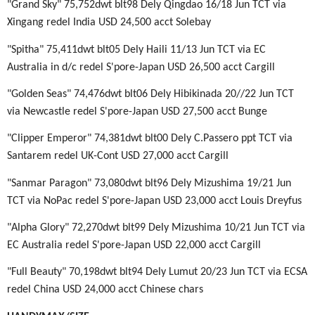
"Grand Sky" 75,752dwt blt98 Dely Qingdao 16/18 Jun TCT via
Xingang redel India USD 24,500 acct Solebay
"Spitha" 75,411dwt blt05 Dely Haili 11/13 Jun TCT via EC
Australia in d/c redel S'pore-Japan USD 26,500 acct Cargill
"Golden Seas" 74,476dwt blt06 Dely Hibikinada 20//22 Jun TCT
via Newcastle redel S'pore-Japan USD 27,500 acct Bunge
"Clipper Emperor" 74,381dwt blt00 Dely C.Passero ppt TCT via
Santarem redel UK-Cont USD 27,000 acct Cargill
"Sanmar Paragon" 73,080dwt blt96 Dely Mizushima 19/21 Jun
TCT via NoPac redel S'pore-Japan USD 23,000 acct Louis Dreyfus
"Alpha Glory" 72,270dwt blt99 Dely Mizushima 10/21 Jun TCT via
EC Australia redel S'pore-Japan USD 22,000 acct Cargill
"Full Beauty" 70,198dwt blt94 Dely Lumut 20/23 Jun TCT via ECSA
redel China USD 24,000 acct Chinese chars