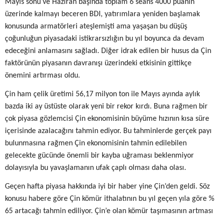
Mayıs sonu ve Haziran başında toplam 6 seans 4000 puanın
üzerinde kalmayı beceren BDI, yatırımlara yeniden başlamak
konusunda armatörleri ateşlemişti ama yaşaşan bu düşüş
çoğunluğun piyasadaki istikrarsızlığın bu yıl boyunca da devam
edeceğini anlamasını sağladı. Diğer idrak edilen bir husus da Çin
faktörünün piyasanın davranışı üzerindeki etkisinin gittikçe
önemini artırması oldu.
Çin ham çelik üretimi 56,17 milyon ton ile Mayıs ayında aylık
bazda iki ay üstüste olarak yeni bir rekor kırdı. Buna rağmen bir
çok piyasa gözlemcisi Çin ekonomisinin büyüme hızının kısa süre
içerisinde azalacağını tahmin ediyor. Bu tahminlerde gerçek payı
bulunmasına rağmen Çin ekonomisinin tahmin edilebilen
gelecekte gücünde önemli bir kayba uğraması beklenmiyor
dolayısıyla bu yavaşlamanın ufak çaplı olması daha olası.
Geçen hafta piyasa hakkında iyi bir haber yine Çin’den geldi. Söz
konusu habere göre Çin kömür ithalatının bu yıl geçen yıla göre %
65 artacağı tahmin ediliyor. Çin’e olan kömür taşımasının artması