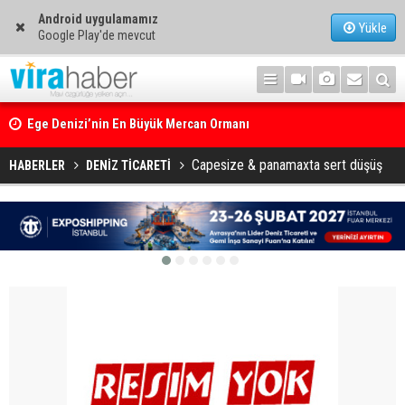
Android uygulamamız
Yükle
Google Play'de mevcut
Ege Denizi’nin En Büyük Mercan Ormanı
Capesize & panamaxta sert düşüş
HABERLER
DENİZ TİCARETİ