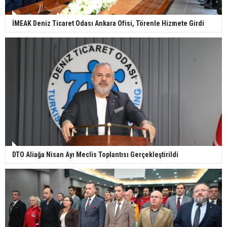
İMEAK Deniz Ticaret Odası Ankara Ofisi, Törenle Hizmete Girdi
DTO Aliağa Nisan Ayı Meclis Toplantısı Gerçekleştirildi