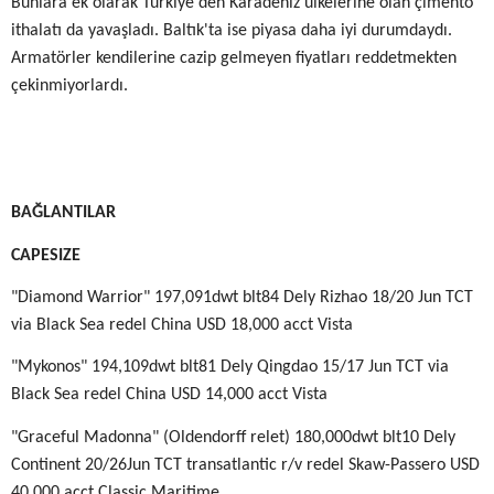
Bunlara ek olarak Türkiye'den Karadeniz ülkelerine olan çimento
ithalatı da yavaşladı. Baltık'ta ise piyasa daha iyi durumdaydı.
Armatörler kendilerine cazip gelmeyen fiyatları reddetmekten
çekinmiyorlardı.
BAĞLANTILAR
CAPESIZE
"Diamond Warrior" 197,091dwt blt84 Dely Rizhao 18/20 Jun TCT
via Black Sea redel China USD 18,000 acct Vista
"Mykonos" 194,109dwt blt81 Dely Qingdao 15/17 Jun TCT via
Black Sea redel China USD 14,000 acct Vista
"Graceful Madonna" (Oldendorff relet) 180,000dwt blt10 Dely
Continent 20/26Jun TCT transatlantic r/v redel Skaw-Passero USD
40,000 acct Classic Maritime