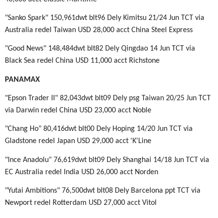
"Sanko Spark" 150,961dwt blt96 Dely Kimitsu 21/24 Jun TCT via
Australia redel Taiwan USD 28,000 acct China Steel Express
"Good News" 148,484dwt blt82 Dely Qingdao 14 Jun TCT via
Black Sea redel China USD 11,000 acct Richstone
PANAMAX
"Epson Trader II" 82,043dwt blt09 Dely psg Taiwan 20/25 Jun TCT
via Darwin redel China USD 23,000 acct Noble
"Chang Ho" 80,416dwt blt00 Dely Hoping 14/20 Jun TCT via
Gladstone redel Japan USD 29,000 acct 'K'Line
"Ince Anadolu" 76,619dwt blt09 Dely Shanghai 14/18 Jun TCT via
EC Australia redel India USD 26,000 acct Norden
"Yutai Ambitions" 76,500dwt blt08 Dely Barcelona ppt TCT via
Newport redel Rotterdam USD 27,000 acct Vitol