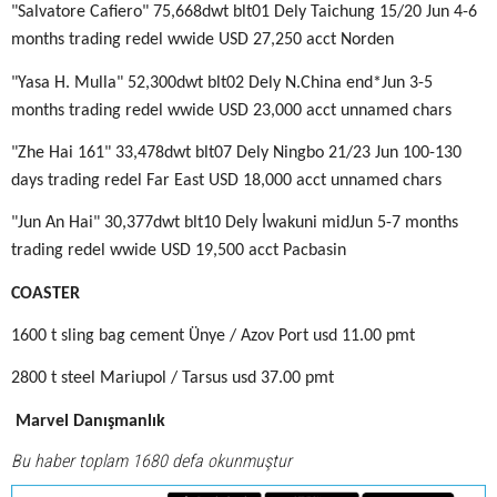
"Salvatore Cafiero" 75,668dwt blt01 Dely Taichung 15/20 Jun 4-6
months trading redel wwide USD 27,250 acct Norden
"Yasa H. Mulla" 52,300dwt blt02 Dely N.China end*Jun 3-5
months trading redel wwide USD 23,000 acct unnamed chars
"Zhe Hai 161" 33,478dwt blt07 Dely Ningbo 21/23 Jun 100-130
days trading redel Far East USD 18,000 acct unnamed chars
"Jun An Hai" 30,377dwt blt10 Dely İwakuni midJun 5-7 months
trading redel wwide USD 19,500 acct Pacbasin
COASTER
1600 t sling bag cement Ünye / Azov Port usd 11.00 pmt
2800 t steel Mariupol / Tarsus usd 37.00 pmt
Marvel Danışmanlık
Bu haber toplam 1680 defa okunmuştur