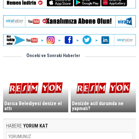
Önceki ve Sonraki Haberler
Darıca Belediyesi denize el
Denizde acil durumda ne
attı
yapmalı?
HABERE
YORUM KAT