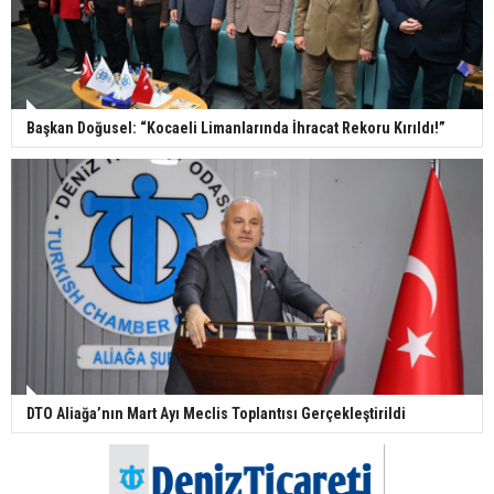
Başkan Doğusel: “Kocaeli Limanlarında İhracat Rekoru Kırıldı!”
DTO Aliağa’nın Mart Ayı Meclis Toplantısı Gerçekleştirildi