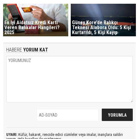
En İyi Aidatsız Kredi Kartı
Güney Kore’de Balıkçı
Veren Bankalar Hangileri?
Teknesi Alabora Oldu: 5 Kişi
2025
Kurtarıldı, 5 Kişi Kayıp
HABERE
YORUM KAT
UYARI:
Küfür, hakaret, rencide edici cümleler veya imalar, inançlara saldırı
içeren, imla kuralları ile yazılmamış,