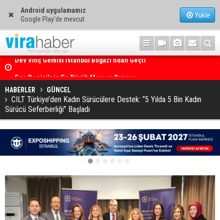
Android uygulamamız
Yükle
Google Play'de mevcut
Ege Denizi’nin En Büyük Mercan Ormanı
HABERLER
GÜNCEL
CILT Türkiye’den Kadın Sürücülere Destek: “5 Yılda 5 Bin Kadın
Sürücü Seferberliği” Başladı