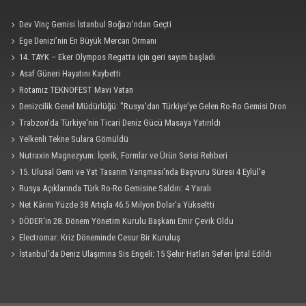
Dev Vinç Gemisi İstanbul Boğazı'ndan Geçti
Ege Denizi’nin En Büyük Mercan Ormanı
14. TAYK – Eker Olympos Regatta için geri sayım başladı
Asaf Güneri Hayatını Kaybetti
Rotamız TEKNOFEST Mavi Vatan
Denizcilik Genel Müdürlüğü: "Rusya'dan Türkiye'ye Gelen Ro-Ro Gemisi Dron
Saldırısına Uğradı"
Trabzon'da Türkiye'nin Ticari Deniz Gücü Masaya Yatırıldı
Yelkenli Tekne Sulara Gömüldü
Nutraxin Magnezyum: İçerik, Formlar ve Ürün Serisi Rehberi
15. Ulusal Gemi ve Yat Tasarım Yarışması'nda Başvuru Süresi 4 Eylül'e
Uzatıldı
Rusya Açıklarında Türk Ro-Ro Gemisine Saldırı: 4 Yaralı
Net Kârını Yüzde 38 Artışla 46.5 Milyon Dolar’a Yükseltti
DÖDER'in 28. Dönem Yönetim Kurulu Başkanı Emir Çevik Oldu
Electromar: Kriz Döneminde Cesur Bir Kuruluş
İstanbul'da Deniz Ulaşımına Sis Engeli: 15 Şehir Hatları Seferi İptal Edildi