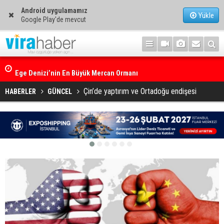
Android uygulamamız
Yükle
Google Play'de mevcut
Ege Denizi’nin En Büyük Mercan Ormanı
Çin’de yaptırım ve Ortadoğu endişesi
HABERLER
GÜNCEL