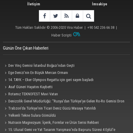
İletişim
İmsakiye
Tüm Hakları Saklıdır © 2006-2020
Vira Haber
| +90 542 236 66 38 |
Haber Scripti
Günün Öne Çıkan Haberleri
Dev Vinç Gemisi İstanbul Boğazı'ndan Geçti
Ege Denizi’nin En Büyük Mercan Ormanı
14. TAYK – Eker Olympos Regatta için geri sayım başladı
Asaf Güneri Hayatını Kaybetti
Rotamız TEKNOFEST Mavi Vatan
Denizcilik Genel Müdürlüğü: "Rusya'dan Türkiye'ye Gelen Ro-Ro Gemisi Dron
Saldırısına Uğradı"
Trabzon'da Türkiye'nin Ticari Deniz Gücü Masaya Yatırıldı
Yelkenli Tekne Sulara Gömüldü
Nutraxin Magnezyum: İçerik, Formlar ve Ürün Serisi Rehberi
15. Ulusal Gemi ve Yat Tasarım Yarışması'nda Başvuru Süresi 4 Eylül'e