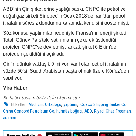
ABD'nin Çin şirketlerine yaptığı baskı, CNPC ile petrol ve
doğal gaz şirketi Sinopec'in Ocak 2018'de İran'dan petrol
ithalatını süresiz dondurma kararında kendisini göstermişti.
Söz konusu yaptırımlar nedeniyle Fransa'nın enerji şirketi
Total, Güney Pars'taki yatırımlarını çekerek üstlendiği
projeleri CNPC'ye devretmişti ancak şirket 6 Ekim'de
projeden çekildiğini açıkladı.
Çin'in günlük yaklaşık 9 milyon varil olan petrol ithalatının
yüzde 50'si, Suudi Arabistan başta olmak üzere Körfez'den
yapılıyor.
Vira Haber
Bu haber toplam 6747 defa okunmuştur
,
,
,
,
,
Etiketler :
Abd
çin
Ortadoğu
yaptırım
Cosco Shipping Tanker Co.
,
,
,
,
,
China Concord Petroleum Co
hürmüz boğazı
ABD
Riyad
Chas Freeman
aramco