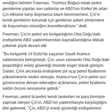
verdiğini belirten Freeman, "Hürmüz Boğazı'ndaki petrol
gemilerine yapılan son saldırılar ve ABD'nin Körfez'de artan
Çin etkisine karşı düşmanca tutum benimsemesi, Çin'in
kendi gemilerini korumak için gerekirse askeri yöntemlere
de başvurması olasılığını kuvvetlendiriyor." dedi.
Freeman, Çin'in petrol arz kırılganlığının Orta Doğu'daki
endişelerle ABD yaptırımlarından kaynaklandığına dikkati
çekerek şöyle devam etti:
"Bu kırılganlık 14 Eylül'de yaşanan Saudi Aramco
saldırılarıyla belirginleşti. Çin, uzun zamandır Orta Doğu'daki
jeopolitiğini enerji güvenliği önünde engel olarak görüyor.
Saldırı, Çinli alıcılarda endişelere yol açıp petrol fiyatlarının
yükselmesine neden olmuştu. Aramco'nun Çin'e petrol arzı
güvencesine devam edeceğini açıklaması, petrol fiyatlarını
saldırı öncesi seviyesine getirdi."
Freeman, petrol ticaretini kendi tankerleri ve para birimiyle
yapmak isteyen Çin'in, ABD'nin yaptırımlarıyla karşılaştığını
dile getirerek, "Çin, ABD'yi enerji güvenliği endişelerinin