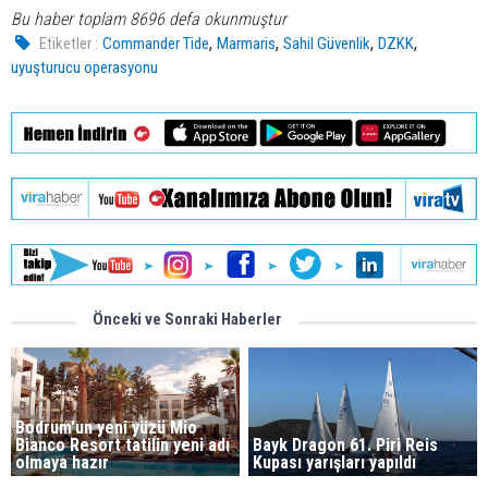
Bu haber toplam 8696 defa okunmuştur
,
,
,
,
Etiketler :
Commander Tide
Marmaris
Sahil Güvenlik
DZKK
uyuşturucu operasyonu
Önceki ve Sonraki Haberler
Bodrum'un yeni yüzü Mio
Bianco Resort tatilin yeni adı
Bayk Dragon 61. Piri Reis
olmaya hazır
Kupası yarışları yapıldı