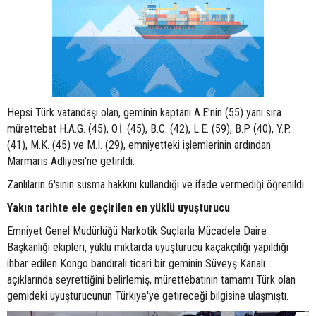
Hepsi Türk vatandaşı olan, geminin kaptanı A.E'nin (55) yanı sıra
mürettebat H.A.G. (45), O.İ. (45), B.C. (42), L.E. (59), B.P (40), Y.P.
(41), M.K. (45) ve M.I. (29), emniyetteki işlemlerinin ardından
Marmaris Adliyesi'ne getirildi.
Zanlıların 6'sının susma hakkını kullandığı ve ifade vermediği öğrenildi.
Yakın tarihte ele geçirilen en yüklü uyuşturucu
Emniyet Genel Müdürlüğü Narkotik Suçlarla Mücadele Daire
Başkanlığı ekipleri, yüklü miktarda uyuşturucu kaçakçılığı yapıldığı
ihbar edilen Kongo bandıralı ticari bir geminin Süveyş Kanalı
açıklarında seyrettiğini belirlemiş, mürettebatının tamamı Türk olan
gemideki uyuşturucunun Türkiye'ye getireceği bilgisine ulaşmıştı.