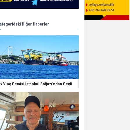
ategorideki Diğer Haberler
v Vinç Gemisi İstanbul Boğazı'ndan Geçti