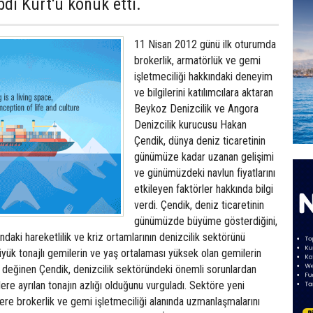
di Kurt'u konuk etti.
11 Nisan 2012 günü ilk oturumda
brokerlik, armatörlük ve gemi
işletmeciliği hakkındaki deneyim
ve bilgilerini katılımcılara aktaran
Beykoz Denizcilik ve Angora
Denizcilik kurucusu Hakan
Çendik, dünya deniz ticaretinin
günümüze kadar uzanan gelişimi
ve günümüzdeki navlun fiyatlarını
etkileyen faktörler hakkında bilgi
verdi. Çendik, deniz ticaretinin
günümüzde büyüme gösterdiğini,
daki hareketlilik ve kriz ortamlarının denizcilik sektörünü
 Büyük tonajlı gemilerin ve yaş ortalaması yüksek olan gemilerin
 değinen Çendik, denizcilik sektöründeki önemli sorunlardan
ere ayrılan tonajın azlığı olduğunu vurguladı. Sektöre yeni
ere brokerlik ve gemi işletmeciliği alanında uzmanlaşmalarını