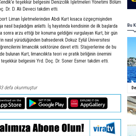
endik’e teşekkür belgesini Denizcilik İşletmeleri Yönetimi Bölüm
. Dr. D. Ali Deveci takdim etti.
port Liman İşletmelerinden Abdi Kurt kısaca özgeçmişinden
Bu K
 nasıl başladığını anlattı. İş hayatında kendisinin de ilk başlarda
a sonra arzu ettiği bir konuma geldiğini vurgulayan Kurt, bir gün
rin nasıl yürüdüğünden bahsederek Dokuz Eylül Üniversitesi
ğrencilerini limancılık sektörüne davet etti. Stajyerlerine de bu
e bulunan Kurt, limancılıkta teori ve pratik birliğinin önemini
a teşekkür belgesini Yrd. Doç. Dr. Soner Esmer takdim etti.
83 defa okunmuştur
De