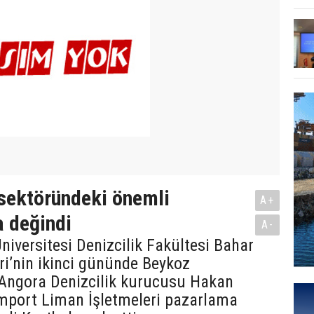
 sektöründeki önemli
A+
a değindi
A-
niversitesi Denizcilik Fakültesi Bahar
ri’nin ikinci gününde Beykoz
e Angora Denizcilik kurucusu Hakan
mport Liman İşletmeleri pazarlama