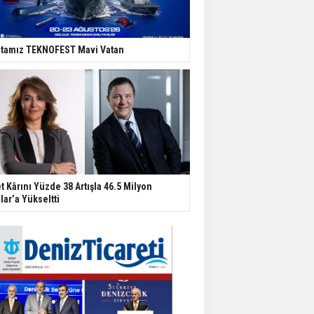
tamız TEKNOFEST Mavi Vatan
t Kârını Yüzde 38 Artışla 46.5 Milyon
lar’a Yükseltti