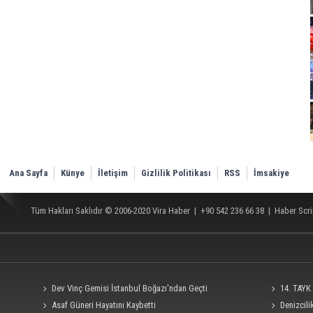
Ana Sayfa
Künye
İletişim
Gizlilik Politikası
RSS
İmsakiye
Tüm Hakları Saklıdır © 2006-2020
Vira Haber
| +90 542 236 66 38 |
Haber Scri
Dev Vinç Gemisi İstanbul Boğazı'ndan Geçti
14. TAYK 
Asaf Güneri Hayatını Kaybetti
Denizcil