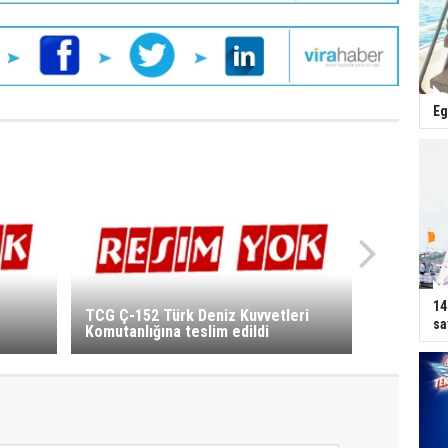
Eg
14
TCG Ç-152 Türk Deniz Kuvvetleri
sa
Komutanlığına teslim edildi