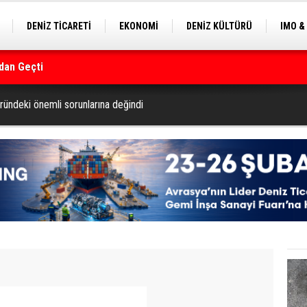
DENİZ TİCARETİ
EKONOMİ
DENİZ KÜLTÜRÜ
IMO &
dan Geçti
EKLE
BALIKÇILIK
ÇEVRE
SEKTÖRDEN
rmanı
ründeki önemli sorunlarına değindi