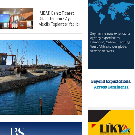
İMEAK Deniz Ticaret
Odası Temmuz Ayı
Meclis Toplantısı Yapıldı