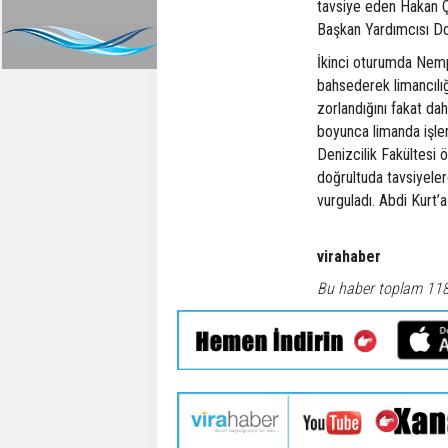
tavsiye eden Hakan Ç
Başkan Yardımcısı Doç
İkinci oturumda Nem
bahsederek limancılığa
zorlandığını fakat dah
boyunca limanda işle
Denizcilik Fakültesi ö
doğrultuda tavsiyelerd
vurguladı. Abdi Kurt’
virahaber
Bu haber toplam 11