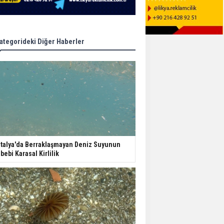
ategorideki Diğer Haberler
talya'da Berraklaşmayan Deniz Suyunun
bebi Karasal Kirlilik