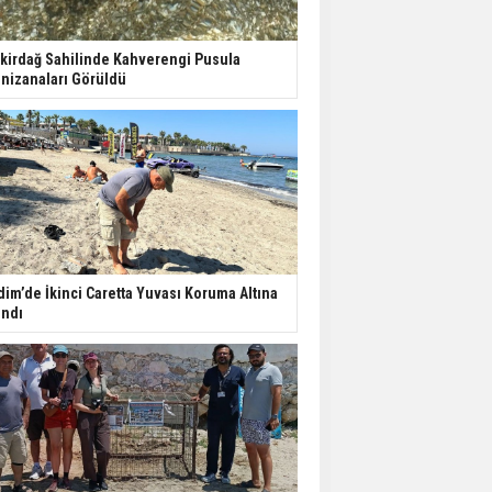
kirdağ Sahilinde Kahverengi Pusula
nizanaları Görüldü
dim’de İkinci Caretta Yuvası Koruma Altına
ındı