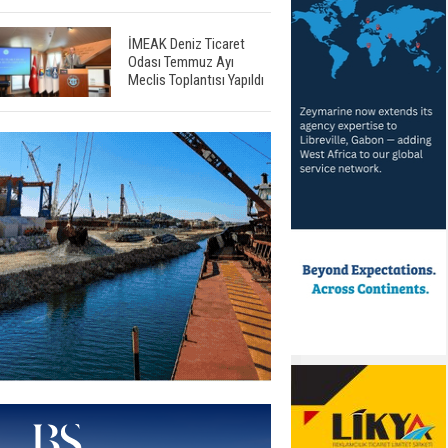
İMEAK Deniz Ticaret
Odası Temmuz Ayı
Meclis Toplantısı Yapıldı