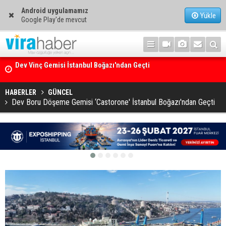
Android uygulamamız
Yükle
Google Play'de mevcut
Ege Denizi’nin En Büyük Mercan Ormanı
HABERLER
GÜNCEL
Dev Boru Döşeme Gemisi ‘Castorone' İstanbul Boğazı'ndan Geçti