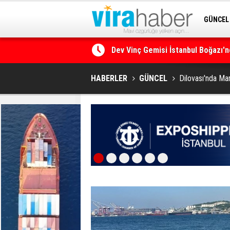
GÜNCEL
Dev Vinç Gemisi İstanbul Boğazı'n
SİTENE 
Ege Denizi’nin En Büyük Mercan O
HABERLER
GÜNCEL
Dilovası'nda Mar