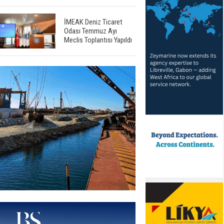
İMEAK Deniz Ticaret
Odası Temmuz Ayı
Meclis Toplantısı Yapıldı