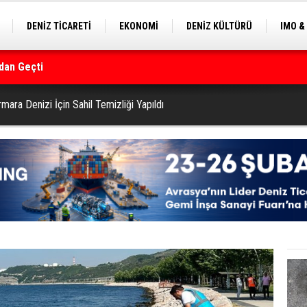
DENİZ TİCARETİ
EKONOMİ
DENİZ KÜLTÜRÜ
IMO &
dan Geçti
EKLE
BALIKÇILIK
ÇEVRE
SEKTÖRDEN
rmanı
mara Denizi İçin Sahil Temizliği Yapıldı