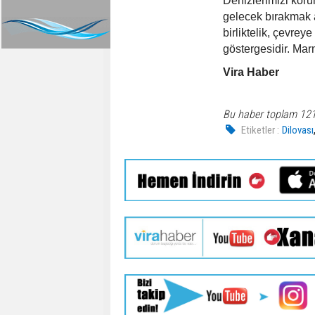
Denizlerimizi koru
gelecek bırakmak 
birliktelik, çevre
göstergesidir. Mar
Vira Haber
Bu haber toplam 12
Etiketler :
Dilovası