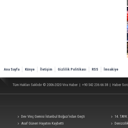
Ana Sayfa
Künye
İletişim
Gizlilik Politikası
RSS
İmsakiye
Tüm Hakları Saklıdır © 2006-2020
Vira Haber
| +90 542 236 66 38 |
Haber Scri
Dev Vinç Gemisi İstanbul Boğazı'ndan Geçti
14. TAYK 
Asaf Güneri Hayatını Kaybetti
Denizcil