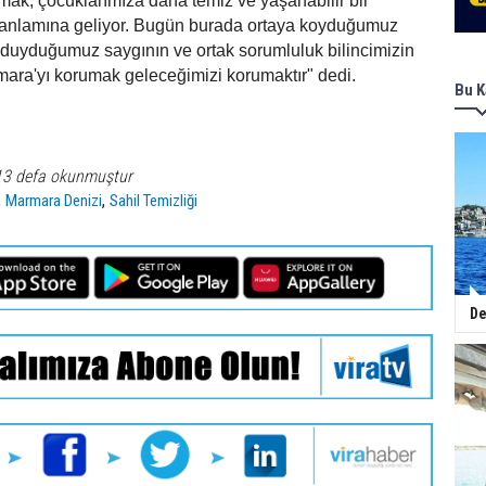
mak, çocuklarımıza daha temiz ve yaşanabilir bir
anlamına geliyor. Bugün burada ortaya koyduğumuz
ye duyduğumuz saygının ve ortak sorumluluk bilincimizin
mara'yı korumak geleceğimizi korumaktır" dedi.
Bu K
13 defa okunmuştur
,
,
Marmara Denizi
Sahil Temizliği
De