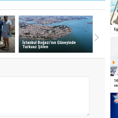
Eg
ta
İstanbul Boğazı'nın Güneyinde
Turkuaz Şölen
14
sa