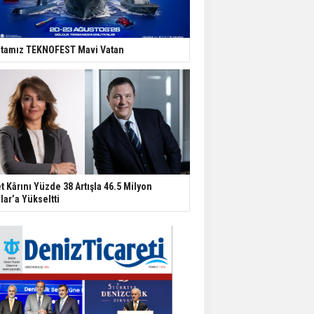
tamız TEKNOFEST Mavi Vatan
t Kârını Yüzde 38 Artışla 46.5 Milyon
lar’a Yükseltti