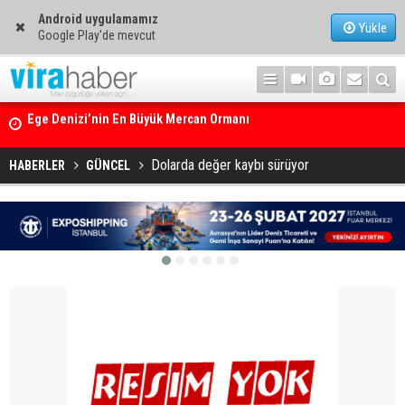
Android uygulamamız
Yükle
Google Play'de mevcut
14. TAYK – Eker Olympos Regatta için geri sayım başladı
Dolarda değer kaybı sürüyor
HABERLER
GÜNCEL