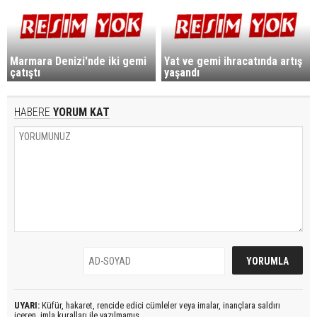
Marmara Denizi'nde iki gemi
Yat ve gemi ihracatında artış
çatıştı
yaşandı
HABERE
YORUM KAT
UYARI:
Küfür, hakaret, rencide edici cümleler veya imalar, inançlara saldırı
içeren, imla kuralları ile yazılmamış,