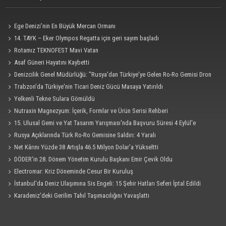
Ege Denizi’nin En Büyük Mercan Ormanı
14. TAYK – Eker Olympos Regatta için geri sayım başladı
Rotamız TEKNOFEST Mavi Vatan
Asaf Güneri Hayatını Kaybetti
Denizcilik Genel Müdürlüğü: "Rusya'dan Türkiye'ye Gelen Ro-Ro Gemisi Dron
Saldırısına Uğradı"
Trabzon'da Türkiye'nin Ticari Deniz Gücü Masaya Yatırıldı
Yelkenli Tekne Sulara Gömüldü
Nutraxin Magnezyum: İçerik, Formlar ve Ürün Serisi Rehberi
15. Ulusal Gemi ve Yat Tasarım Yarışması'nda Başvuru Süresi 4 Eylül'e
Uzatıldı
Rusya Açıklarında Türk Ro-Ro Gemisine Saldırı: 4 Yaralı
Net Kârını Yüzde 38 Artışla 46.5 Milyon Dolar’a Yükseltti
DÖDER'in 28. Dönem Yönetim Kurulu Başkanı Emir Çevik Oldu
Electromar: Kriz Döneminde Cesur Bir Kuruluş
İstanbul'da Deniz Ulaşımına Sis Engeli: 15 Şehir Hatları Seferi İptal Edildi
Karadeniz'deki Gerilim Tahıl Taşımacılığını Yavaşlattı