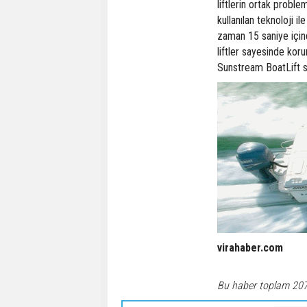
liftlerin ortak proble
kullanılan teknoloji i
zaman 15 saniye içind
liftler sayesinde kor
Sunstream BoatLift say
virahaber.com
Bu haber toplam 20