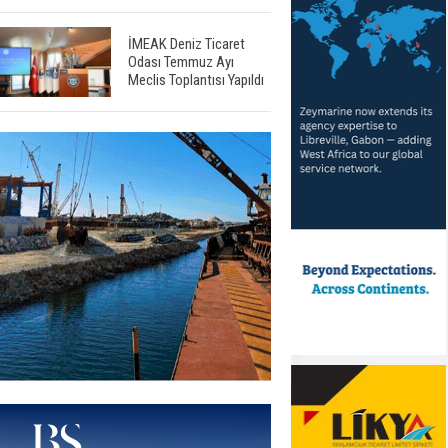
İMEAK Deniz Ticaret
Odası Temmuz Ayı
Meclis Toplantısı Yapıldı