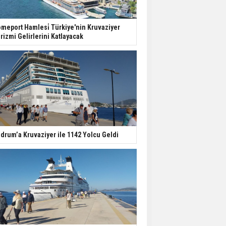
meport Hamlesi̇ Türkiye'nin Kruvaziyer
rizmi Gelirlerini Katlayacak
drum’a Kruvaziyer ile 1142 Yolcu Geldi