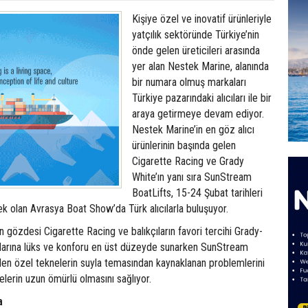
Kişiye özel ve inovatif ürünleriyle
yatçılık sektöründe Türkiye’nin
önde gelen üreticileri arasında
yer alan Nestek Marine, alanında
bir numara olmuş markaları
Türkiye pazarındaki alıcıları ile bir
araya getirmeye devam ediyor.
Nestek Marine’in en göz alıcı
ürünlerinin başında gelen
Cigarette Racing ve Grady
White’ın yanı sıra SunStream
BoatLifts, 15-24 Şubat tarihleri
k olan Avrasya Boat Show’da Türk alıcılarla buluşuyor.
ın gözdesi Cigarette Racing ve balıkçıların favori tercihi Grady-
cılarına lüks ve konforu en üst düzeyde sunarken SunStream
nden özel teknelerin suyla temasından kaynaklanan problemlerini
elerin uzun ömürlü olmasını sağlıyor.
a