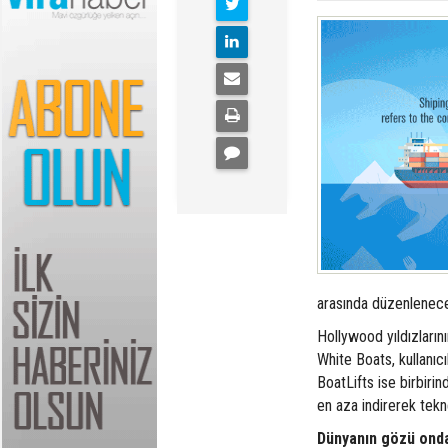
arasında düzenlenece
Hollywood yıldızların
White Boats, kullanı
BoatLifts ise birbiri
en aza indirerek tekn
Dünyanın gözü ond