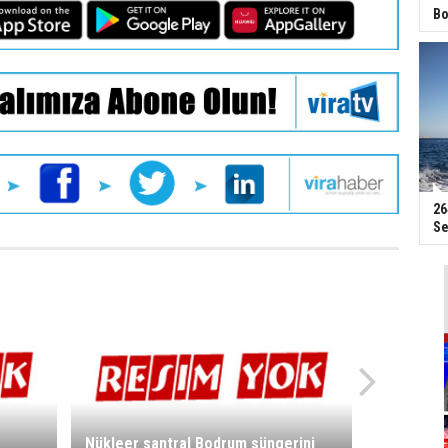
Bo
26
Se
Nükleer santral Bodrum süngerini