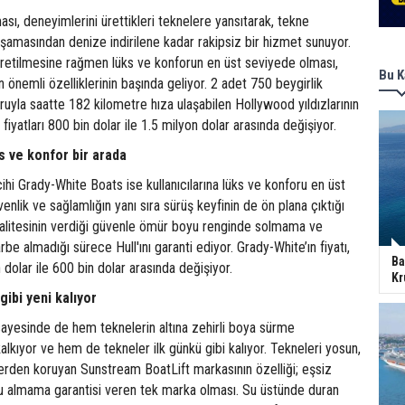
ası, deneyimlerini ürettikleri teknelere yansıtarak, tekne
aşamasından denize indirilene kadar rakipsiz bir hizmet sunuyor.
üretilmesine rağmen lüks ve konforun en üst seviyede olması,
Bu K
 önemli özelliklerinin başında geliyor. 2 adet 750 beygirlik
yla saatte 182 kilometre hıza ulaşabilen Hollywood yıldızlarının
fiyatları 800 bin dolar ile 1.5 milyon dolar arasında değişiyor.
s ve konfor bir arada
rcihi Grady-White Boats ise kullanıcılarına lüks ve konforu en üst
nlik ve sağlamlığın yanı sıra sürüş keyfinin de ön plana çıktığı
alitesinin verdiği güvenle ömür boyu renginde solmama ve
arbe almadığı sürece Hull'ını garanti ediyor. Grady-White’ın fiyatı,
Ba
dolar ile 600 bin dolar arasında değişiyor.
Kr
gibi yeni kalıyor
ayesinde de hem teknelerin altına zehirli boya sürme
alkıyor ve hem de tekneler ilk günkü gibi kalıyor. Tekneleri yosun,
erden koruyan Sunstream BoatLift markasının özelliği; eşsiz
 su almama garantisi veren tek marka olması. Su üstünde duran