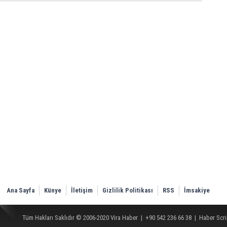
Ana Sayfa
Künye
İletişim
Gizlilik Politikası
RSS
İmsakiye
Tüm Hakları Saklıdır © 2006-2020
Vira Haber
| +90 542 236 66 38 |
Haber Scri