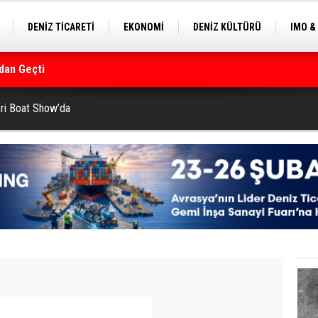
DENİZ TİCARETİ
EKONOMİ
DENİZ KÜLTÜRÜ
IMO &
dan Geçti
EKLE
BALIKÇILIK
ÇEVRE
SEKTÖRDEN
rmanı
eri Boat Show’da