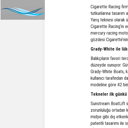
Cigarette Racing firm
tutkunlarına tasarım 
Yarış teknesi olarak 
Cigarette Racing’in en
mercury racing motoru
gözdesi Cigarette’nin 
Grady-White ile lük
Balıkçıların favori te
düzeyde sunuyor. Güve
Grady-White Boats, k
kullanıcı tarafından d
modeline göre 42 bin 
Tekneler ilk günkü 
Sunstream BoatLift s
zorunluluğu ortadan k
midye gibi dış etkenl
patentli tasarımı ile