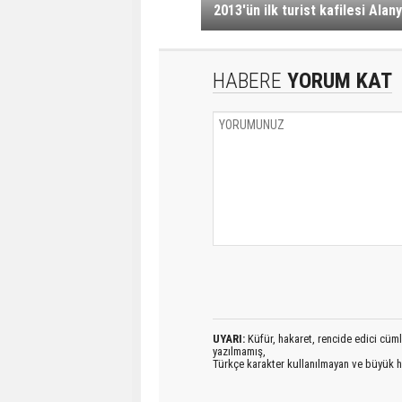
2013'ün ilk turist kafilesi Alan
HABERE
YORUM KAT
UYARI:
Küfür, hakaret, rencide edici cümlel
yazılmamış,
Türkçe karakter kullanılmayan ve büyük h