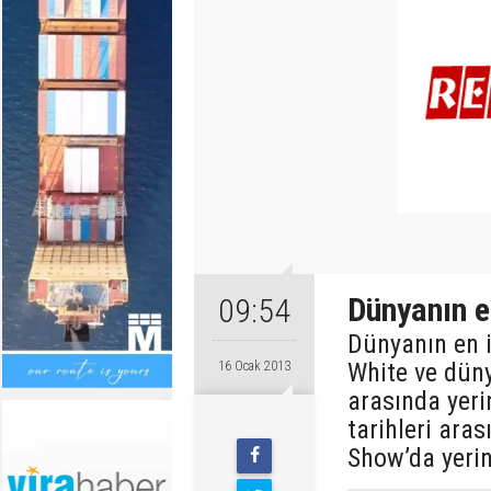
Dünyanın e
09:54
Dünyanın en i
White ve düny
16 Ocak 2013
arasında yeri
tarihleri ara
Show’da yerin