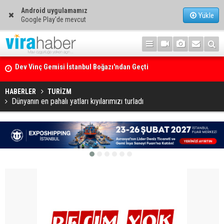
Android uygulamamız
Yükle
Google Play'de mevcut
Ege Denizi’nin En Büyük Mercan Ormanı
HABERLER
TURİZM
Dünyanın en pahalı yatları kıyılarımızı turladı