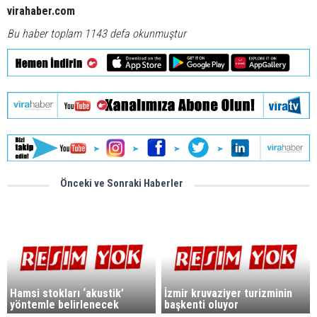
virahaber.com
Bu haber toplam 1143 defa okunmuştur
Önceki ve Sonraki Haberler
Hamsi stokları ‘akustik’
İzmir kruvaziyer turizminin
yöntemle belirlenecek
başkenti oluyor