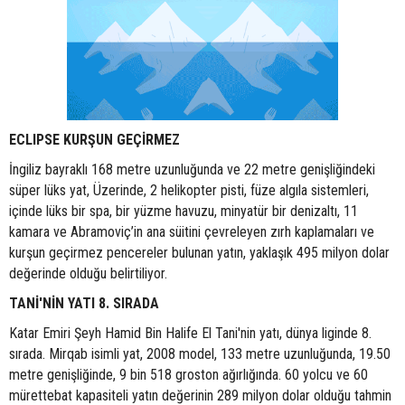
ECLIPSE KURŞUN GEÇİRMEZ
İngiliz bayraklı 168 metre uzunluğunda ve 22 metre genişliğindeki
süper lüks yat, Üzerinde, 2 helikopter pisti, füze algıla sistemleri,
içinde lüks bir spa, bir yüzme havuzu, minyatür bir denizaltı, 11
kamara ve Abramoviç’in ana süitini çevreleyen zırh kaplamaları ve
kurşun geçirmez pencereler bulunan yatın, yaklaşık 495 milyon dolar
değerinde olduğu belirtiliyor.
TANİ'NİN YATI 8. SIRADA
Katar Emiri Şeyh Hamid Bin Halife El Tani'nin yatı, dünya liginde 8.
sırada. Mirqab isimli yat, 2008 model, 133 metre uzunluğunda, 19.50
metre genişliğinde, 9 bin 518 groston ağırlığında. 60 yolcu ve 60
mürettebat kapasiteli yatın değerinin 289 milyon dolar olduğu tahmin