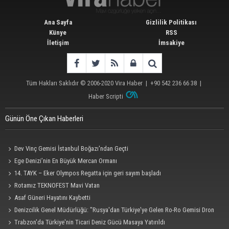
Ana Sayfa
Gizlilik Politikası
Künye
RSS
İletişim
İmsakiye
Tüm Hakları Saklıdır © 2006-2020
Vira Haber
| +90 542 236 66 38 |
Haber Scripti
Günün Öne Çıkan Haberleri
Dev Vinç Gemisi İstanbul Boğazı'ndan Geçti
Ege Denizi’nin En Büyük Mercan Ormanı
14. TAYK – Eker Olympos Regatta için geri sayım başladı
Rotamız TEKNOFEST Mavi Vatan
Asaf Güneri Hayatını Kaybetti
Denizcilik Genel Müdürlüğü: "Rusya'dan Türkiye'ye Gelen Ro-Ro Gemisi Dron
Saldırısına Uğradı"
Trabzon'da Türkiye'nin Ticari Deniz Gücü Masaya Yatırıldı