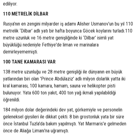
ediliyor.
110 METRELİK DİLBAR
Rusya’nın en zengini milyarder iş adamı Alisher Usmanov’un bu yıl 110
metrelik ‘Dilbar’ adlı yatı bir hafta boyunca Göcek koylarını turladı.110
metre uzunluk ve 16 metre genişliğinde ki ‘Dilbar’ isimli yat
büyüklüğü nedeniyle Fethiye'de liman ve marinalara
demirleyememişti.
100 TANE KAMARASI VAR
138 metre uzunluğu ve 28 metre genişliği ile dünyanın en büyük
yatlarından biri olan 'Prince Abdülaziz' adlı milyon dolarlık yatta iki
kral kamarası, 100 kamara, hamam, sauna ve helikopter pisti
bulunuyor. Yata 600 ton yakıt, 400 ton yağ ikmali yapılabildiği
öğrenildi.
184 milyon dolar değerindeki dev yat, görkemiyle ve personelin
geleneksel giysileri ile dikkat çekti. 8 bin grostonluk yata bir süre
önce İstanbul Tuzla'da bakım yapılmıştı. Yat Marmaris'e gelmeden
önce de Aliağa Limanı'na uğramıştı.