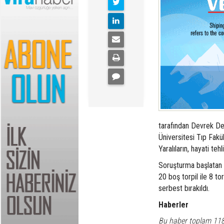
tarafından Devrek De
Üniversitesi Tıp Fakül
Yaralıların, hayati tehl
Soruşturma başlatan j
20 boş torpil ile 8 tor
serbest bırakıldı.
Haberler
Bu haber toplam 11