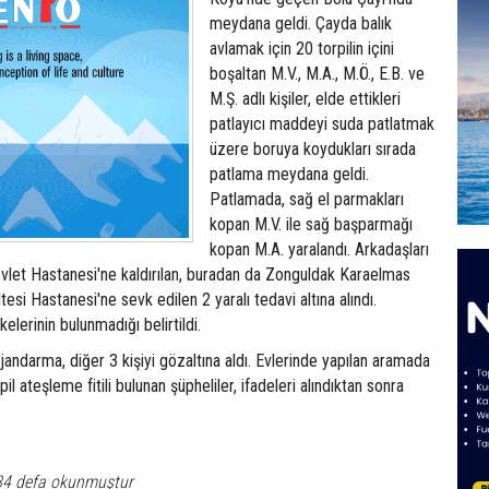
meydana geldi. Çayda balık
avlamak için 20 torpilin içini
boşaltan M.V., M.A., M.Ö., E.B. ve
M.Ş. adlı kişiler, elde ettikleri
patlayıcı maddeyi suda patlatmak
üzere boruya koydukları sırada
patlama meydana geldi.
Patlamada, sağ el parmakları
kopan M.V. ile sağ başparmağı
kopan M.A. yaralandı. Arkadaşları
vlet Hastanesi'ne kaldırılan, buradan da Zonguldak Karaelmas
tesi Hastanesi'ne sevk edilen 2 yaralı tedavi altına alındı.
ikelerinin bulunmadığı belirtildi.
andarma, diğer 3 kişiyi gözaltına aldı. Evlerinde yapılan aramada
pil ateşleme fitili bulunan şüpheliler, ifadeleri alındıktan sonra
84 defa okunmuştur