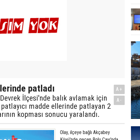
lerinde patladı
A+
Devrek İlçesi'nde balık avlamak için
A-
ı patlayıcı madde ellerinde patlayan 2
arının kopması sonucu yaralandı.
Olay, ilçeye bağlı Akçabey
Köyü'nde geçen Bolu Çayı'nda