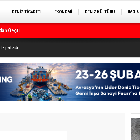
DENİZ TİCARETİ
EKONOMİ
DENİZ KÜLTÜRÜ
IMO &
dan Geçti
EKLE
BALIKÇILIK
ÇEVRE
SEKTÖRDEN
rmanı
de patladı