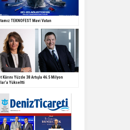
tamız TEKNOFEST Mavi Vatan
t Kârını Yüzde 38 Artışla 46.5 Milyon
lar’a Yükseltti