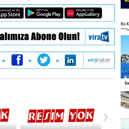
Bu K
De