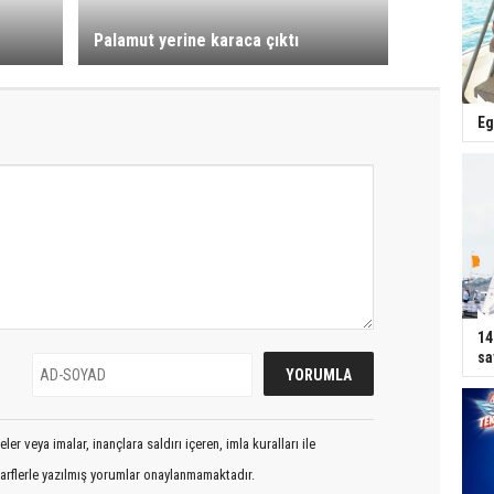
Palamut yerine karaca çıktı
Eg
14
sa
er veya imalar, inançlara saldırı içeren, imla kuralları ile
arflerle yazılmış yorumlar onaylanmamaktadır.