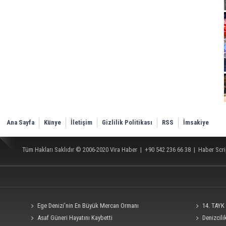
Ana Sayfa
Künye
İletişim
Gizlilik Politikası
RSS
İmsakiye
Tüm Hakları Saklıdır © 2006-2020
Vira Haber
| +90 542 236 66 38 |
Haber Scri
Ege Denizi’nin En Büyük Mercan Ormanı
14. TAYK 
Asaf Güneri Hayatını Kaybetti
Denizcil