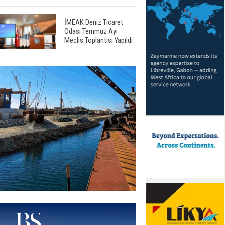
İMEAK Deniz Ticaret
Odası Temmuz Ayı
Meclis Toplantısı Yapıldı