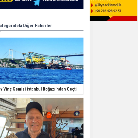
ategorideki Diğer Haberler
v Vinç Gemisi İstanbul Boğazı'ndan Geçti