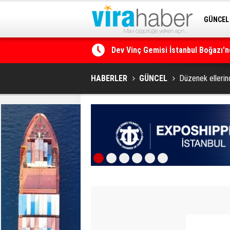
GÜNCEL
Dev Vinç Gemisi İstanbul Boğazı'n
SİTENE 
Ege Denizi’nin En Büyük Mercan O
HABERLER
GÜNCEL
Düzenek ellerin