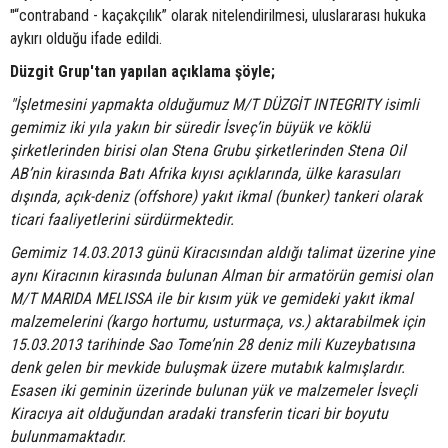
"“contraband - kaçakçılık” olarak nitelendirilmesi, uluslararası hukuka
aykırı olduğu ifade edildi.
Düzgit Grup'tan yapılan açıklama şöyle;
"İşletmesini yapmakta olduğumuz M/T DÜZGİT INTEGRITY isimli
gemimiz iki yıla yakın bir süredir İsveç’in büyük ve köklü
şirketlerinden birisi olan Stena Grubu şirketlerinden Stena Oil
AB’nin kirasında Batı Afrika kıyısı açıklarında, ülke karasuları
dışında, açık-deniz (offshore) yakıt ikmal (bunker) tankeri olarak
ticari faaliyetlerini sürdürmektedir.
Gemimiz 14.03.2013 günü Kiracısından aldığı talimat üzerine yine
aynı Kiracının kirasında bulunan Alman bir armatörün gemisi olan
M/T MARIDA MELISSA ile bir kısım yük ve gemideki yakıt ikmal
malzemelerini (kargo hortumu, usturmaça, vs.) aktarabilmek için
15.03.2013 tarihinde Sao Tome’nin 28 deniz mili Kuzeybatısına
denk gelen bir mevkide buluşmak üzere mutabık kalmışlardır.
Esasen iki geminin üzerinde bulunan yük ve malzemeler İsveçli
Kiracıya ait olduğundan aradaki transferin ticari bir boyutu
bulunmamaktadır.