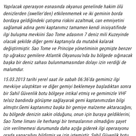
Yapılacak operasyon esnasında okyanus genelinde hakim ölü
denizlerden (sweller'den) etkilenmemek ve iki geminin borda
bordaya geldiğindeki çatışma riskini azaltmak, can emniyetini
sağlamak adına gemi kaptanımız tamamen kendi inisiyatifinde
ilgi buluşma mevkiini Sao Tome adasının 7 deniz mili Kuzeyinde
olacak şekilde diğer gemi kaptanıyla da mutabık kalarak
değiştirmiştir. Sao Tome ve Principe yönetiminin geçmişte benzer
tip uğraksız gemilere Atlantik Okyanusu’nda bu bölgede sığınacak
başka bir deniz sahası bulunmamasından dolayı izin verdiği de
malumdur.
15.03.2013 tarihi yerel saat ile sabah 06:36’da gemimiz ilgi
mevkiiye ulaştıktan ve diğer gemiyi beklemeye başladıktan sonra
bir Sahil Güvenlik botu bölgeye intikal etmiş ve gemimizle VHF
telsiz bandında görüşme sağlayarak gemi kaptanımızdan bilgi
almıştır.Gemi kaptanımız başka bir gemiye malzeme aktaracağını,
bu bölgede denizin sakin olduğunu, onun için buraya geldiklerini,
Sao Tome limanı ile herhangi bir temaslarının olmadığını şayet
izin verilmemesi durumunda daha açığa giderek ilgi operasyonu
orada yapacağını bildirmiş ve izin istemiştir. Sahil Güvenlik botu