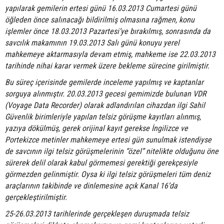
yapılarak gemilerin ertesi günü 16.03.2013 Cumartesi günü
öğleden önce salınacağı bildirilmiş olmasına rağmen, konu
işlemler önce 18.03.2013 Pazartesi’ye bırakılmış, sonrasında da
savcılık makamının 19.03.2013 Salı günü konuyu yerel
mahkemeye aktarmasıyla devam etmiş, mahkeme ise 22.03.2013
tarihinde nihai karar vermek üzere bekleme sürecine girilmiştir.
Bu süreç içerisinde gemilerde inceleme yapılmış ve kaptanlar
sorguya alınmıştır. 20.03.2013 gecesi gemimizde bulunan VDR
(Voyage Data Recorder) olarak adlandırılan cihazdan ilgi Sahil
Güvenlik birimleriyle yapılan telsiz görüşme kayıtları alınmış,
yazıya dökülmüş, gerek orijinal kayıt gerekse İngilizce ve
Portekizce metinler mahkemeye ertesi gün sunulmak istendiyse
de savcının ilgi telsiz görüşmelerinin “özel” nitelikte olduğunu öne
sürerek delil olarak kabul görmemesi gerektiği gerekçesiyle
görmezden gelinmiştir. Oysa ki ilgi telsiz görüşmeleri tüm deniz
araçlarının takibinde ve dinlemesine açık Kanal 16’da
gerçekleştirilmiştir.
25-26.03.2013 tarihlerinde gerçekleşen duruşmada telsiz