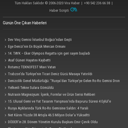
Tüm Hakları Saklıdır © 2006-2020
Vira Haber
| +90 542 236 66 38 |
Haber Scripti
Günün Öne Çıkan Haberleri
Dev Vinç Gemisi İstanbul Boğazı'ndan Geçti
Ege Denizi’nin En Büyük Mercan Ormanı
14. TAYK – Eker Olympos Regatta için geri sayım başladı
Asaf Güneri Hayatını Kaybetti
Rotamız TEKNOFEST Mavi Vatan
Trabzon'da Türkiye'nin Ticari Deniz Gücü Masaya Yatırıldı
Denizcilik Genel Müdürlüğü: "Rusya'dan Türkiye'ye Gelen Ro-Ro Gemisi Dron
Saldırısına Uğradı"
Yelkenli Tekne Sulara Gömüldü
Nutraxin Magnezyum: İçerik, Formlar ve Ürün Serisi Rehberi
15. Ulusal Gemi ve Yat Tasarım Yarışması'nda Başvuru Süresi 4 Eylül'e
Uzatıldı
Rusya Açıklarında Türk Ro-Ro Gemisine Saldırı: 4 Yaralı
Net Kârını Yüzde 38 Artışla 46.5 Milyon Dolar’a Yükseltti
DÖDER'in 28. Dönem Yönetim Kurulu Başkanı Emir Çevik Oldu