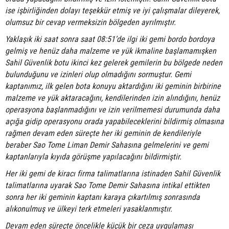
ise işbirliğinden dolayı teşekkür etmiş ve iyi çalışmalar dileyerek,
olumsuz bir cevap vermeksizin bölgeden ayrılmıştır.
Yaklaşık iki saat sonra saat 08:51’de ilgi iki gemi bordo bordoya
gelmiş ve henüz daha malzeme ve yük ikmaline başlamamışken
Sahil Güvenlik botu ikinci kez gelerek gemilerin bu bölgede neden
bulunduğunu ve izinleri olup olmadığını sormuştur. Gemi
kaptanımız, ilk gelen bota konuyu aktardığını iki geminin birbirine
malzeme ve yük aktaracağını, kendilerinden izin alındığını, henüz
operasyona başlanmadığını ve izin verilmemesi durumunda daha
açığa gidip operasyonu orada yapabileceklerini bildirmiş olmasına
rağmen devam eden süreçte her iki geminin de kendileriyle
beraber Sao Tome Liman Demir Sahasına gelmelerini ve gemi
kaptanlarıyla kıyıda görüşme yapılacağını bildirmiştir.
Her iki gemi de kiracı firma talimatlarına istinaden Sahil Güvenlik
talimatlarına uyarak Sao Tome Demir Sahasına intikal ettikten
sonra her iki geminin kaptanı karaya çıkartılmış sonrasında
alıkonulmuş ve ülkeyi terk etmeleri yasaklanmıştır.
Devam eden süreçte öncelikle küçük bir ceza uygulaması