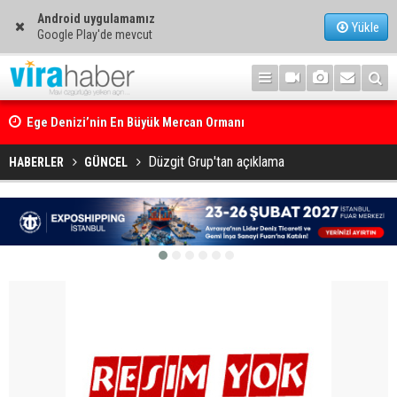
Android uygulamamız
Yükle
Google Play'de mevcut
Ege Denizi’nin En Büyük Mercan Ormanı
Düzgit Grup'tan açıklama
HABERLER
GÜNCEL