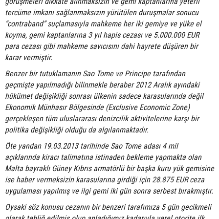
görüşmeleri dikkate alınmaksızın ve gemi kaptanlarına yeterli
tercüme imkanı sağlanmaksızın yürütülen duruşmalar sonucu
“contraband” suçlamasıyla mahkeme her iki gemiye ve yüke el
koyma, gemi kaptanlarına 3 yıl hapis cezası ve 5.000.000 EUR
para cezası gibi mahkeme savıcısını dahi hayrete düşüren bir
karar vermiştir.
Benzer bir tutuklamanın Sao Tome ve Principe tarafından
geçmişte yapılmadığı bilinmekle beraber 2012 Aralık ayındaki
hükümet değişikliği sonrası ülkenin sadece karasularında değil
Ekonomik Münhasır Bölgesinde (Exclusive Economic Zone)
gerçekleşen tüm uluslararası denizcilik aktivitelerine karşı bir
politika değişikliği olduğu da algılanmaktadır.
Öte yandan 19.03.2013 tarihinde Sao Tome adası 4 mil
açıklarında kiracı talimatına istinaden bekleme yapmakta olan
Malta bayraklı Güney Kıbrıs armatörlü bir başka kuru yük gemisine
ise haber vermeksizin karasularına girdiği için 28.875 EUR ceza
uygulaması yapılmış ve ilgi gemi iki gün sonra serbest bırakmıştır.
Oysaki söz konusu cezanın bir benzeri tarafımıza 5 gün gecikmeli
olarak tebliğ edilmiş olup anladığımız kadarıyla yerel otorite ilk