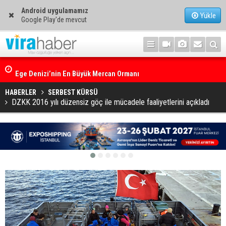
Android uygulamamız
Yükle
Google Play'de mevcut
Ege Denizi’nin En Büyük Mercan Ormanı
HABERLER
SERBEST KÜRSÜ
DZKK 2016 yılı düzensiz göç ile mücadele faaliyetlerini açıkladı