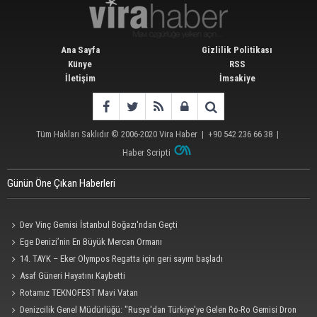
Ana Sayfa
Gizlilik Politikası
Künye
RSS
İletişim
İmsakiye
Tüm Hakları Saklıdır © 2006-2020
Vira Haber
| +90 542 236 66 38 |
Haber Scripti
Günün Öne Çıkan Haberleri
Dev Vinç Gemisi İstanbul Boğazı'ndan Geçti
Ege Denizi’nin En Büyük Mercan Ormanı
14. TAYK – Eker Olympos Regatta için geri sayım başladı
Asaf Güneri Hayatını Kaybetti
Rotamız TEKNOFEST Mavi Vatan
Denizcilik Genel Müdürlüğü: "Rusya'dan Türkiye'ye Gelen Ro-Ro Gemisi Dron