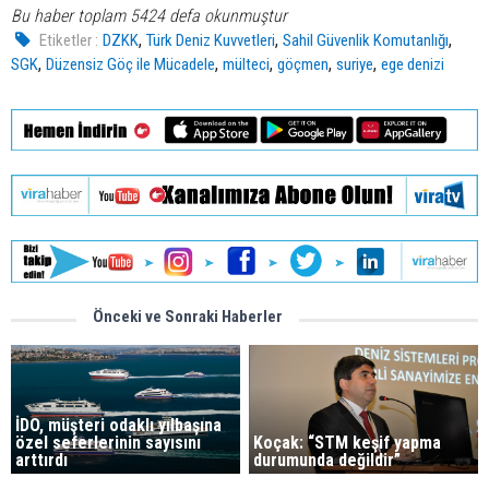
Bu haber toplam 5424 defa okunmuştur
,
,
,
Etiketler :
DZKK
Türk Deniz Kuvvetleri
Sahil Güvenlik Komutanlığı
,
,
,
,
,
SGK
Düzensiz Göç ile Mücadele
mülteci
göçmen
suriye
ege denizi
Önceki ve Sonraki Haberler
İDO, müşteri odaklı yılbaşına
özel seferlerinin sayısını
Koçak: “STM keşif yapma
arttırdı
durumunda değildir”