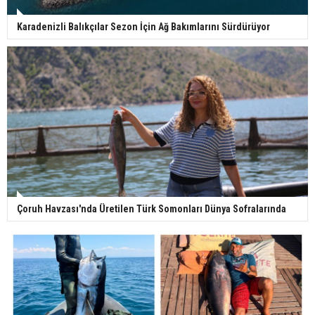
Karadenizli Balıkçılar Sezon İçin Ağ Bakımlarını Sürdürüyor
Çoruh Havzası'nda Üretilen Türk Somonları Dünya Sofralarında