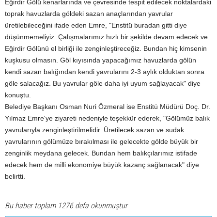
Eğirdir Gölü kenarlarında ve çevresinde tespit edilecek noktalardaki
toprak havuzlarda göldeki sazan anaçlarından yavrular
üretilebileceğini ifade eden Emre, "Enstitü buradan gitti diye
düşünmemeliyiz. Çalışmalarımız hızlı bir şekilde devam edecek ve
Eğirdir Gölünü el birliği ile zenginleştireceğiz. Bundan hiç kimsenin
kuşkusu olmasın. Göl kıyısında yapacağımız havuzlarda gölün
kendi sazan balığından kendi yavrularını 2-3 aylık olduktan sonra
göle salacağız. Bu yavrular göle daha iyi uyum sağlayacak" diye
konuştu.
Belediye Başkanı Osman Nuri Özmeral ise Enstitü Müdürü Doç. Dr.
Yılmaz Emre'ye ziyareti nedeniyle teşekkür ederek, "Gölümüz balık
yavrularıyla zenginleştirilmelidir. Üretilecek sazan ve sudak
yavrularının gölümüze bırakılması ile gelecekte gölde büyük bir
zenginlik meydana gelecek. Bundan hem balıkçılarımız istifade
edecek hem de milli ekonomiye büyük kazanç sağlanacak" diye
belirtti.
Bu haber toplam 1276 defa okunmuştur