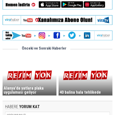
Önceki ve Sonraki Haberler
Alanya'da yatlara plaka
uygulaması geliyor
40 balina hala tehlikede
HABERE
YORUM KAT