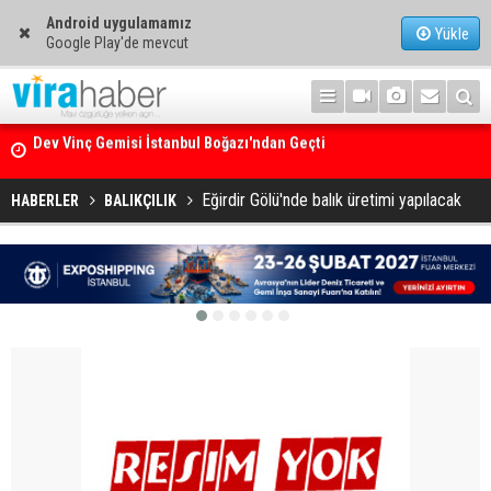
Android uygulamamız
Yükle
Google Play'de mevcut
Ege Denizi’nin En Büyük Mercan Ormanı
Eğirdir Gölü'nde balık üretimi yapılacak
HABERLER
BALIKÇILIK