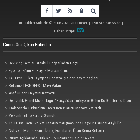
Tüm Hakları Saklıdır © 2006-2020
Vira Haber
| +90 542 236 66 38 |
Haber Scripti
Günün Öne Çıkan Haberleri
Dev Vinç Gemisi İstanbul Boğazı'ndan Geçti
Ege Denizi’nin En Büyük Mercan Ormanı
14. TAYK – Eker Olympos Regatta için geri sayım başladı
Rotamız TEKNOFEST Mavi Vatan
Asaf Güneri Hayatını Kaybetti
Denizcilik Genel Müdürlüğü: "Rusya'dan Türkiye'ye Gelen Ro-Ro Gemisi Dron
Saldırısına Uğradı"
Trabzon'da Türkiye'nin Ticari Deniz Gücü Masaya Yatırıldı
Yelkenli Tekne Sulara Gömüldü
15. Ulusal Gemi ve Yat Tasarım Yarışması'nda Başvuru Süresi 4 Eylül'e
Uzatıldı
Nutraxin Magnezyum: İçerik, Formlar ve Ürün Serisi Rehberi
Rusya Açıklarında Türk Ro-Ro Gemisine Saldırı: 4 Yaralı