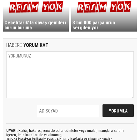
Cebelitarık’ta savaş gemileri
3 bin 800 parça ürün
burun buruna
sergileniyor
HABERE
YORUM KAT
UYARI:
Küfür, hakaret, rencide edici cümleler veya imalar, inançlara saldırı
içeren, imla kuralları ile yazılmamış,
Türkçe karakter kullanılmayan ve büyük harflerle yazılmış yorumlar