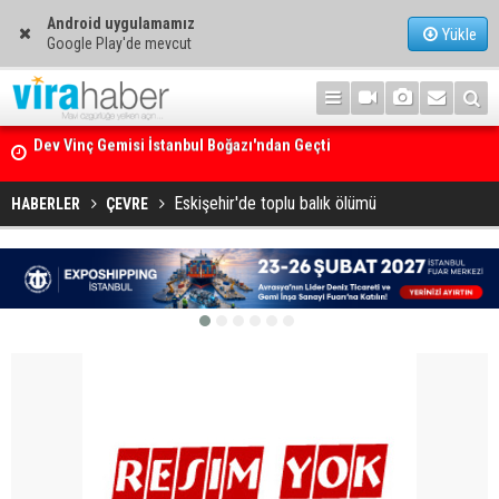
Android uygulamamız
Yükle
Google Play'de mevcut
Ege Denizi’nin En Büyük Mercan Ormanı
Eskişehir'de toplu balık ölümü
HABERLER
ÇEVRE