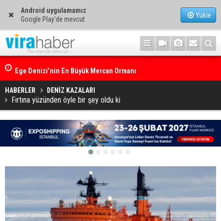
Android uygulamamız
Yükle
Google Play'de mevcut
Ege Denizi’nin En Büyük Mercan Ormanı
HABERLER
DENİZ KAZALARI
Fırtına yüzünden öyle bir şey oldu ki