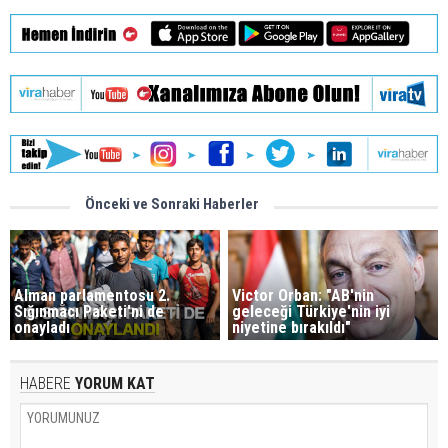
Önceki ve Sonraki Haberler
Alman parlamentosu 2.
Victor Orban: "AB'nin
Sığınmacı Paketi'ni de
geleceği Türkiye'nin iyi
onayladı
niyetine bırakıldı"
HABERE
YORUM KAT