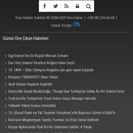
Tüm Hakları Saklıdır © 2006-2020
Vira Haber
| +90 542 236 66 38 |
Haber Scripti
Günün Öne Çıkan Haberleri
Ege Denizi’nin En Büyük Mercan Ormanı
Dev Vinç Gemisi İstanbul Boğazı'ndan Geçti
14. TAYK – Eker Olympos Regatta için geri sayım başladı
Rotamız TEKNOFEST Mavi Vatan
Asaf Güneri Hayatını Kaybetti
Denizcilik Genel Müdürlüğü: "Rusya'dan Türkiye'ye Gelen Ro-Ro Gemisi Dron
Saldırısına Uğradı"
Trabzon'da Türkiye'nin Ticari Deniz Gücü Masaya Yatırıldı
Yelkenli Tekne Sulara Gömüldü
15. Ulusal Gemi ve Yat Tasarım Yarışması'nda Başvuru Süresi 4 Eylül'e
Uzatıldı
Nutraxin Magnezyum: İçerik, Formlar ve Ürün Serisi Rehberi
Rusya Açıklarında Türk Ro-Ro Gemisine Saldırı: 4 Yaralı