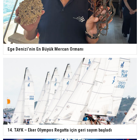
Ege Denizi’nin En Büyük Mercan Ormanı
14. TAYK – Eker Olympos Regatta için geri sayım başladı