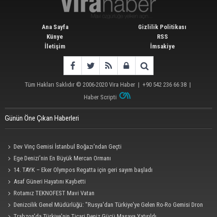
Ana Sayfa
Gizlilik Politikası
Künye
RSS
İletişim
İmsakiye
Tüm Hakları Saklıdır © 2006-2020
Vira Haber
| +90 542 236 66 38 |
Haber Scripti
Günün Öne Çıkan Haberleri
Dev Vinç Gemisi İstanbul Boğazı'ndan Geçti
Ege Denizi’nin En Büyük Mercan Ormanı
14. TAYK – Eker Olympos Regatta için geri sayım başladı
Asaf Güneri Hayatını Kaybetti
Rotamız TEKNOFEST Mavi Vatan
Denizcilik Genel Müdürlüğü: "Rusya'dan Türkiye'ye Gelen Ro-Ro Gemisi Dron
Saldırısına Uğradı"
Trabzon'da Türkiye'nin Ticari Deniz Gücü Masaya Yatırıldı