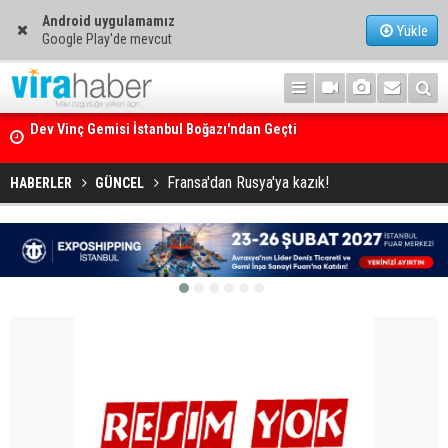
Android uygulamamız
Yükle
Google Play'de mevcut
Ege Denizi’nin En Büyük Mercan Ormanı
Fransa'dan Rusya'ya kazık!
HABERLER
GÜNCEL