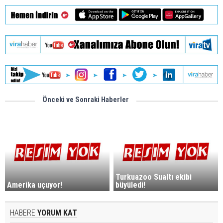
Önceki ve Sonraki Haberler
Turkuazoo Sualtı ekibi
Amerika uçuyor!
büyüledi!
HABERE
YORUM KAT