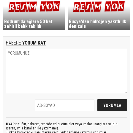
Bodrum'da ağlara 50 kat
Rusya'dan hidrojen yakıtlı ilk
zehirli balık takıldı
denizaltı
HABERE
YORUM KAT
UYARI:
Küfür, hakaret, rencide edici cümleler veya imalar, inançlara saldırı
içeren, imla kuralları ile yazılmamış,
Türkçe karakter kullanılmayan ve büyük harflerle yazılmış yorumlar