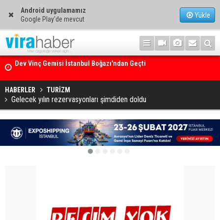
Android uygulamamız
Yükle
Google Play'de mevcut
Ege Denizi’nin En Büyük Mercan Ormanı
HABERLER
TURİZM
Gelecek yılın rezervasyonları şimdiden doldu