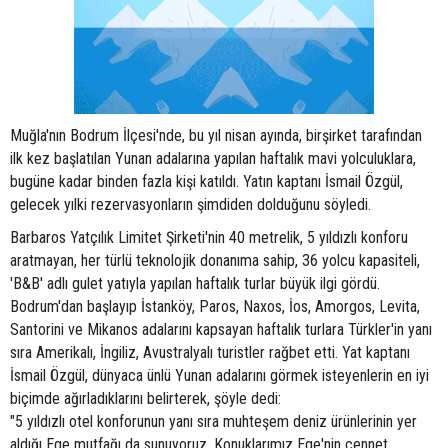
Muğla'nın Bodrum İlçesi'nde, bu yıl nisan ayında, birşirket tarafından
ilk kez başlatılan Yunan adalarına yapılan haftalık mavi yolculuklara,
bugüne kadar binden fazla kişi katıldı. Yatın kaptanı İsmail Özgül,
gelecek yılki rezervasyonların şimdiden dolduğunu söyledi.
Barbaros Yatçılık Limitet Şirketi'nin 40 metrelik, 5 yıldızlı konforu
aratmayan, her türlü teknolojik donanıma sahip, 36 yolcu kapasiteli,
'B&B' adlı gulet yatıyla yapılan haftalık turlar büyük ilgi gördü.
Bodrum'dan başlayıp İstanköy, Paros, Naxos, İos, Amorgos, Levita,
Santorini ve Mikanos adalarını kapsayan haftalık turlara Türkler'in yanı
sıra Amerikalı, İngiliz, Avustralyalı turistler rağbet etti. Yat kaptanı
İsmail Özgül, dünyaca ünlü Yunan adalarını görmek isteyenlerin en iyi
biçimde ağırladıklarını belirterek, şöyle dedi:
"5 yıldızlı otel konforunun yanı sıra muhteşem deniz ürünlerinin yer
aldığı Ege mutfağı da sunuyoruz. Konuklarımız Ege'nin cennet