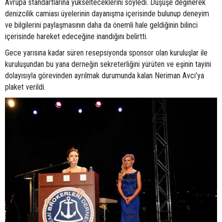
Avrupa standartlarına yükselteceklerini söyledi. Düşüşe değinerek
denizcilik camiası üyelerinin dayanışma içerisinde bulunup deneyim
ve bilgilerini paylaşmasının daha da önemli hale geldiğinin bilinci
içerisinde hareket edeceğine inandığını belirtti.
Gece yarısına kadar süren resepsiyonda sponsor olan kuruluşlar ile
kuruluşundan bu yana derneğin sekreterliğini yürüten ve eşinin tayini
dolayısıyla görevinden ayrılmak durumunda kalan Neriman Avcı’ya
plaket verildi.