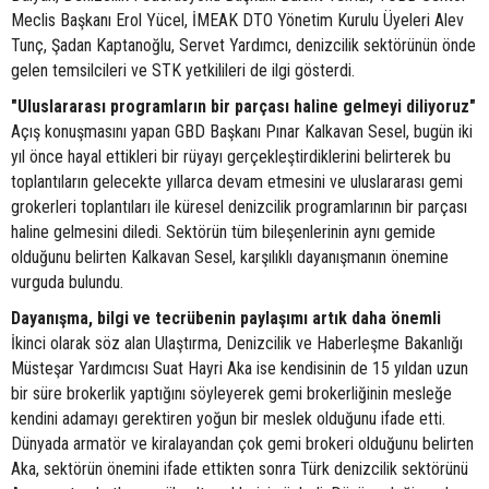
Meclis Başkanı Erol Yücel, İMEAK DTO Yönetim Kurulu Üyeleri Alev
Tunç, Şadan Kaptanoğlu, Servet Yardımcı, denizcilik sektörünün önde
gelen temsilcileri ve STK yetkilileri de ilgi gösterdi.
"Uluslararası programların bir parçası haline gelmeyi diliyoruz"
Açış konuşmasını yapan GBD Başkanı Pınar Kalkavan Sesel, bugün iki
yıl önce hayal ettikleri bir rüyayı gerçekleştirdiklerini belirterek bu
toplantıların gelecekte yıllarca devam etmesini ve uluslararası gemi
grokerleri toplantıları ile küresel denizcilik programlarının bir parçası
haline gelmesini diledi. Sektörün tüm bileşenlerinin aynı gemide
olduğunu belirten Kalkavan Sesel, karşılıklı dayanışmanın önemine
vurguda bulundu.
Dayanışma, bilgi ve tecrübenin paylaşımı artık daha önemli
İkinci olarak söz alan Ulaştırma, Denizcilik ve Haberleşme Bakanlığı
Müsteşar Yardımcısı Suat Hayri Aka ise kendisinin de 15 yıldan uzun
bir süre brokerlik yaptığını söyleyerek gemi brokerliğinin mesleğe
kendini adamayı gerektiren yoğun bir meslek olduğunu ifade etti.
Dünyada armatör ve kiralayandan çok gemi brokeri olduğunu belirten
Aka, sektörün önemini ifade ettikten sonra Türk denizcilik sektörünü