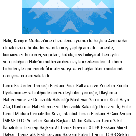
Haliç Kongre Merkezi’nde düzenlenen yemekte başlıca Avrupa’dan
olmak üzere brokerler ve onların iş yaptığı armatör, acente,
kumanyacı, bunkerci, sigortacı, hukukçu vs buluşarak hem yılın
yorgunluğunu Haliç’in müthiş ambiyansıyla üzerlerinden attı hem
birbirleriyle görüşerek fikir alış verişi ve iş bağlantıları konularında
görüşme imkanı yakaladı.
Gemi Brokerleri Derneği Başkanı Pınar Kalkavan ve Yönetim Kurulu
Üyelerinin ev sahipliğinde gerçekleştirilen yemeğe; Ulaştırma,
Haberleşme ve Denizcilik Bakanlığı Müsteşar Yardımcısı Suat Hayri
Aka, Ulaştırma, Haberleşme ve Denizcilik Bakanlığı Deniz ve İç Sular
Genel Müdürü Cemalettin Şevli, İstanbul Liman Başkanı H.Gani Aygün,
İMEAK DTO Yönetim Kurulu Başkanı Metin Kalkavan, Gemi Yakıt
İkmalcileri Derneği Başkanı Ali Deniz Eraydın, ODEK Başkanı Murat
Dalyan, Denizcilik Federasyonu Başkanı Bülent Temur, TOBB Sektör