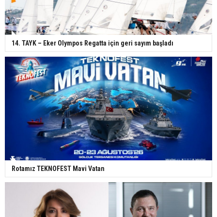
14. TAYK – Eker Olympos Regatta için geri sayım başladı
Rotamız TEKNOFEST Mavi Vatan