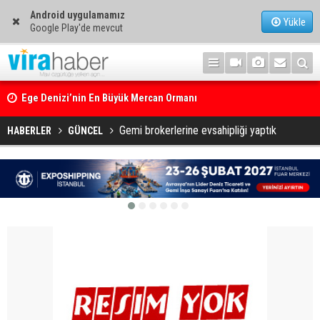
Android uygulamamız
Yükle
Google Play'de mevcut
Ege Denizi’nin En Büyük Mercan Ormanı
Gemi brokerlerine evsahipliği yaptık
HABERLER
GÜNCEL