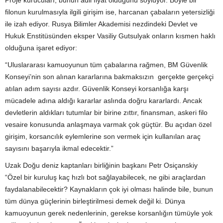
Proje kurucuları, bunun adil fiyat olduğunu söylüyor. Böyle bir
filonun kurulmasıyla ilgili girişim ise, harcanan çabaların yetersizliği
ile izah ediyor. Rusya Bilimler Akademisi nezdindeki Devlet ve
Hukuk Enstitüsünden eksper Vasiliy Gutsulyak onların kısmen haklı
olduğuna işaret ediyor:
“Uluslararası kamuoyunun tüm çabalarına rağmen, BM Güvenlik
Konseyi’nin son alınan kararlarına bakmaksızın gerçekte gerçekçi
atılan adım sayısı azdır. Güvenlik Konseyi korsanlığa karşı
mücadele adına aldığı kararlar aslında doğru kararlardı. Ancak
devletlerin aldıkları tutumlar bir birine zıttır, finansman, askeri filo
vesaire konusunda anlaşmaya varmak çok güçtür. Bu açıdan özel
girişim, korsancılık eylemlerine son vermek için kullanılan araç
sayısını başarıyla ikmal edecektir.”
Uzak Doğu deniz kaptanları birliğinin başkanı Petr Osiçanskiy
“Özel bir kuruluş kaç hızlı bot sağlayabilecek, ne gibi araçlardan
faydalanabilecektir? Kaynakların çok iyi olması halinde bile, bunun
tüm dünya güçlerinin birleştirilmesi demek değil ki. Dünya
kamuoyunun gerek nedenlerinin, gerekse korsanlığın tümüyle yok