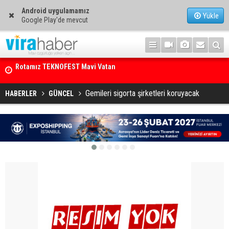
Android uygulamamız
Yükle
Google Play'de mevcut
Net Kârını Yüzde 38 Artışla 46.5 Milyon Dolar’a Yükseltti
Gemileri sigorta şirketleri koruyacak
HABERLER
GÜNCEL