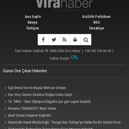
Ana Sayfa
Gizlilik Politikası
Künye
RSS
İletişim
İmsakiye
Tüm Hakları Saklıdır © 2006-2020
Vira Haber
| +90 542 236 66 38 |
Haber Scripti
Günün Öne Çıkan Haberleri
Ege Denizi’nin En Büyük Mercan Ormanı
Dev Vinç Gemisi İstanbul Boğazı'ndan Geçti
14. TAYK – Eker Olympos Regatta için geri sayım başladı
Rotamız TEKNOFEST Mavi Vatan
Asaf Güneri Hayatını Kaybetti
Denizcilik Genel Müdürlüğü: "Rusya'dan Türkiye'ye Gelen Ro-Ro Gemisi Dron