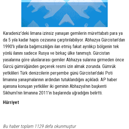
Karadeniz’deki limana izinsiz yanaşan gemilerin mürettabatı para ya
da 5 yıla kadar hapis cezasına çarptırılabiliyor. Abhazya Gürcistan’dan
1990’lı yıllarda bağımszılığını ilan etmiş fakat ayrılıkçı bölgenin tek
yönlü ilanını sadece Rusya ve birkaç ülke tanımıştı. Gürcistan
yasalarına göre uluslararası gemiler Abhazya sularına girmeden önce
Gürcü gümrüğünden geçerek resmi izin almak zorunda. Gümrük
yetkilileri Türk denizcilerin perşembe günü Gürcistan’daki Poti
limanına yanaşmalarının ardından tutuklandığını açıkladı. AP haber
ajansına konuşan yetkililer iki geminin Abhazya’nın başkenti
Sikhumi’nin limanına 2011’in başlarında uğradığını belirtti.
Hürriyet
Bu haber toplam 1129 defa okunmuştur