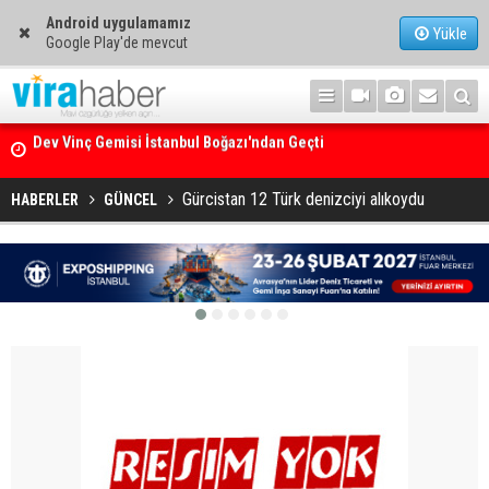
Android uygulamamız
Yükle
Google Play'de mevcut
Ege Denizi’nin En Büyük Mercan Ormanı
Gürcistan 12 Türk denizciyi alıkoydu
HABERLER
GÜNCEL