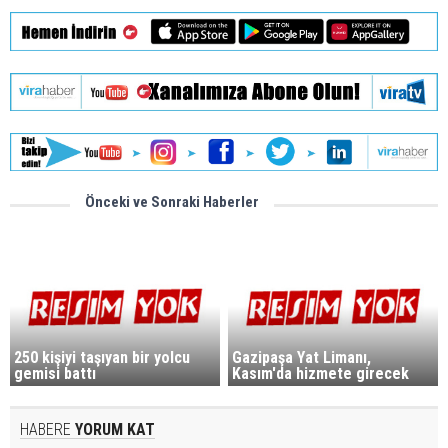
Önceki ve Sonraki Haberler
250 kişiyi taşıyan bir yolcu
Gazipaşa Yat Limanı,
gemisi battı
Kasım'da hizmete girecek
HABERE
YORUM KAT